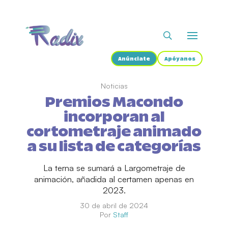
Anúnciate
Apóyanos
Noticias
Premios Macondo
incorporan al
cortometraje animado
a su lista de categorías
La terna se sumará a Largometraje de
animación, añadida al certamen apenas en
2023.
30 de abril de 2024
Por
Staff