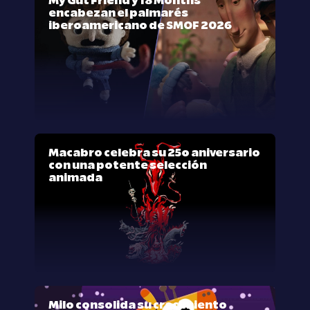
My Gut Friend y 18 Months
encabezan el palmarés
iberoamericano de SMOF 2026
Macabro celebra su 25º aniversario
con una potente selección
animada
Milo consolida su crecimiento