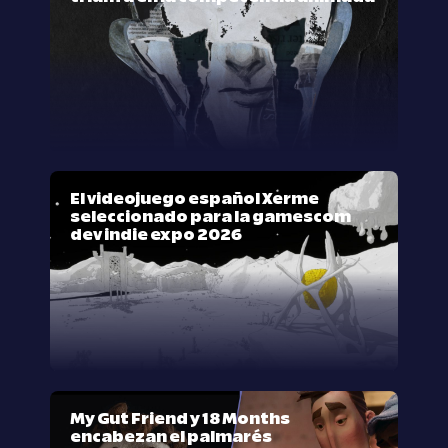
El videojuego español Xerme
seleccionado para la gamescom
dev indie expo 2026
My Gut Friend y 18 Months
encabezan el palmarés