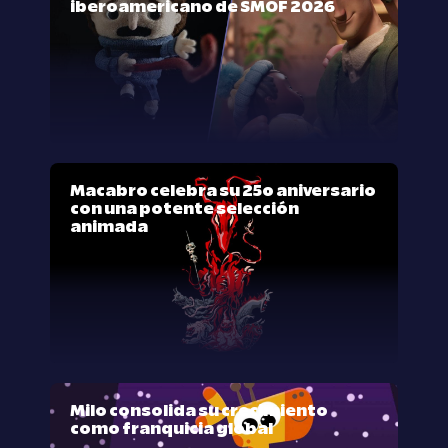
iberoamericano de SMOF 2026
Macabro celebra su 25º aniversario
con una potente selección
animada
Milo consolida su crecimiento
como franquicia global