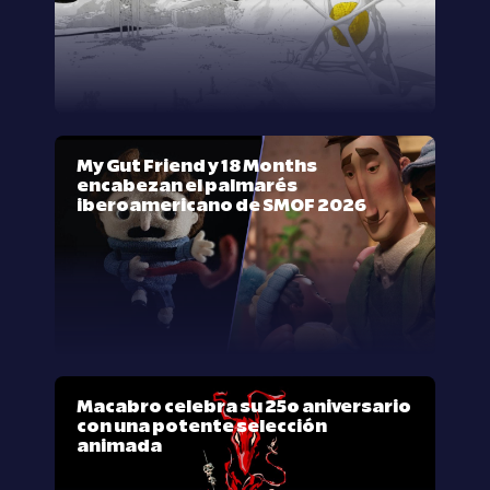
My Gut Friend y 18 Months
encabezan el palmarés
iberoamericano de SMOF 2026
Macabro celebra su 25º aniversario
con una potente selección
animada