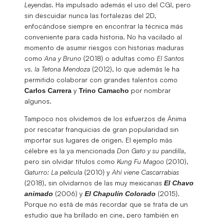
Leyendas
. Ha impulsado además el uso del CGI, pero
sin descuidar nunca las fortalezas del 2D,
enfocándose siempre en encontrar la técnica más
conveniente para cada historia. No ha vacilado al
momento de asumir riesgos con historias maduras
como
Ana y Bruno
(2018) o adultas como
El Santos
vs. la Tetona Mendoza
(2012), lo que además le ha
permitido colaborar con grandes talentos como
y
por nombrar
Carlos
Carrera
Trino
Camacho
algunos.
Tampoco nos olvidemos de los esfuerzos de Ánima
por rescatar franquicias de gran popularidad sin
importar sus lugares de origen. El ejemplo más
célebre es la ya mencionada
Don Gato y su pandilla
,
pero sin olvidar títulos como
Kung Fu Magoo
(2010),
Gaturro: La película
(2010) y
Ahí viene Cascarrabias
(2018), sin olvidarnos de las muy mexicanas
El Chavo
(2006) y
(2015).
animado
El Chapulín Colorado
Porque no está de más recordar que se trata de un
estudio que ha brillado en cine, pero también en