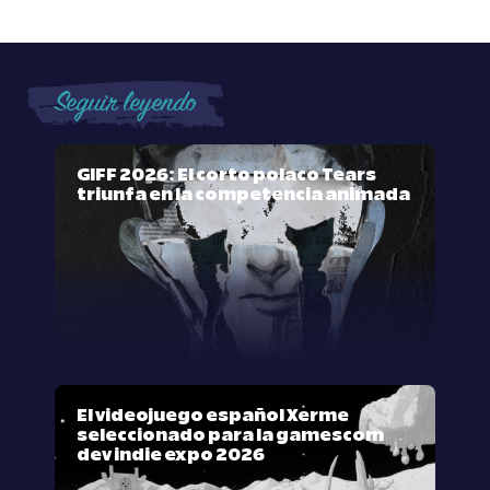
Seguir leyendo
GIFF 2026: El corto polaco Tears
triunfa en la competencia animada
El videojuego español Xerme
seleccionado para la gamescom
dev indie expo 2026