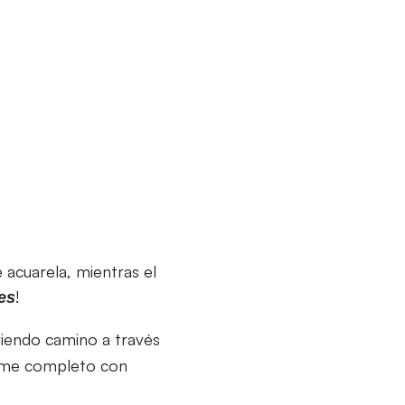
 acuarela, mientras el
!
es
briendo camino a través
ilme completo con