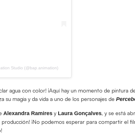
ation Studio (@bap.animation)
clar agua con color! ¡Aquí hay un momento de pintura de
za su magia y da vida a uno de los personajes de
Perceb
de
y
, y se está a
Alexandra Ramires
Laura
Gonçalves
de producción! ¡No podemos esperar para compartir el f
!