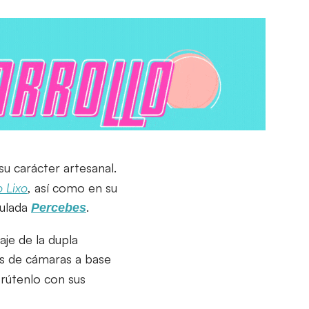
su carácter artesanal.
 Lixo
, así como en su
tulada
.
Percebes
je de la dupla
s de cámaras a base
frútenlo con sus