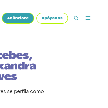
Anúnciate
Apóyanos
cebes,
exandra
ves
es se perfila como