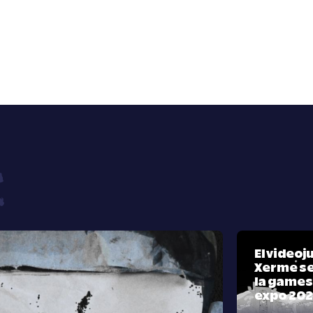
El video
Xerme se
la games
expo 20