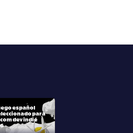
juego español
leccionado para
com dev indie
26