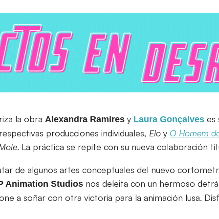
riza la obra
y
es 
Alexandra Ramires
Laura
Gonçalves
respectivas producciones individuales,
Elo
y
O Homem do
Mole
. La práctica se repite con su nueva colaboración ti
tar de algunos artes conceptuales del nuevo cortometra
nos deleita con un hermoso detrá
 Animation Studios
ne a soñar con otra victoria para la animación lusa. Dis