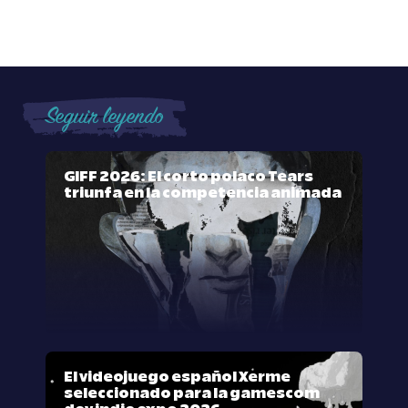
Seguir leyendo
GIFF 2026: El corto polaco Tears
triunfa en la competencia animada
El videojuego español Xerme
seleccionado para la gamescom