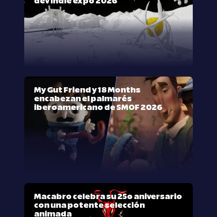
dev indie expo 2026
My Gut Friend y 18 Months
encabezan el palmarés
iberoamericano de SMOF 2026
Macabro celebra su 25º aniversario
con una potente selección
animada