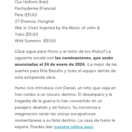
Our Uniform (Irán)
Pachyderme (Francia)
Pete (EEUU)
27 (Francia, Hungría)
War Is Over! Inspired by the Music of John &
Yoko (EEUU)
Wild Summon (EEUU)
¿Qué sigue para
Humo
y el resto de los títulos? La
siguiente escala son
las nominaciones, que serán
. ¡La mejor de las
anunciadas el 24 de enero de 2024
suertes para Rita Basulto y todo el equipo detrás de
esta estupenda obra.
Humo nos introduce con Daniel, un niño que viaja en
tren rumbo a un oscuro destino. El desamparo y la
tragedia de la guerra lo han convertido en un
pasajero abatido y sin futuro. Su inocencia e
imaginación serán las únicas escapatorias
momentáneas a su fatal destino. La casa de humo le
espera. Puedes leer
.
nuestra crítica aquí