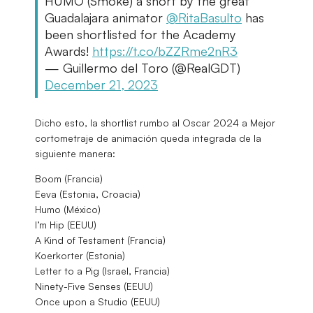
HUMO (Smoke) a short by the great
Guadalajara animator
@RitaBasulto
has
been shortlisted for the Academy
Awards!
https://t.co/bZZRme2nR3
— Guillermo del Toro (@RealGDT)
December 21, 2023
Dicho esto, la shortlist rumbo al Oscar 2024 a Mejor
cortometraje de animación queda integrada de la
siguiente manera:
Boom (Francia)
Eeva (Estonia, Croacia)
Humo (México)
I’m Hip (EEUU)
A Kind of Testament (Francia)
Koerkorter (Estonia)
Letter to a Pig (Israel, Francia)
Ninety-Five Senses (EEUU)
Once upon a Studio (EEUU)