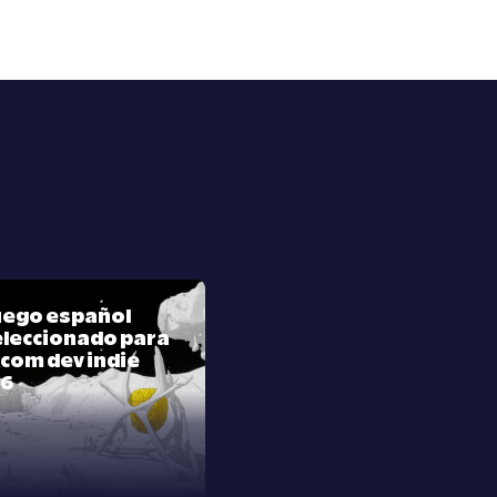
juego español
leccionado para
com dev indie
26