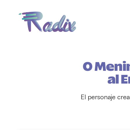
O Meni
al 
El personaje cre