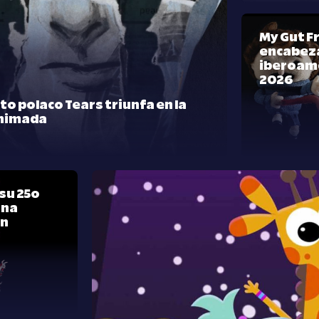
My Gut F
encabeza
iberoam
2026
rto polaco Tears triunfa en la
nimada
su 25º
una
ón