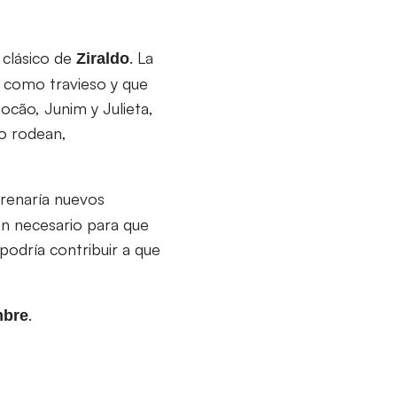
 clásico de
. La
Ziraldo
e como travieso y que
ocão, Junim y Julieta,
lo rodean,
trenaría nuevos
ón necesario para que
podría contribuir a que
.
mbre