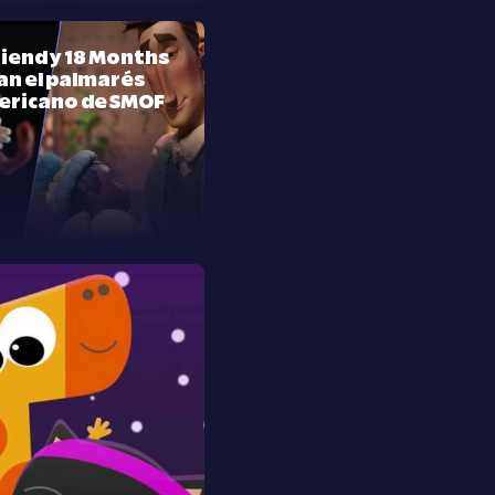
riend y 18 Months
n el palmarés
ericano de SMOF