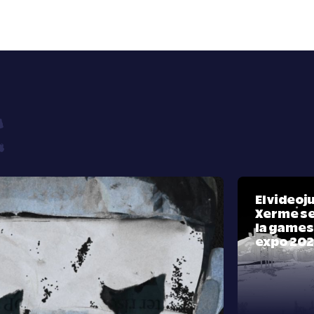
El video
Xerme se
la games
expo 20