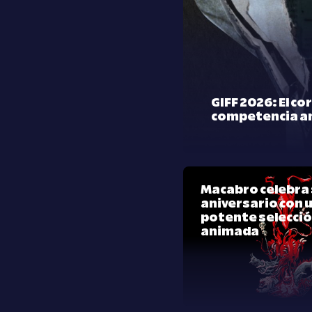
GIFF 2026: El co
competencia a
Macabro celebra 
aniversario con 
potente selecci
animada