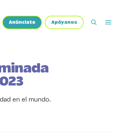
Anúnciate
Apóyanos
ominada
2023
idad en el mundo.