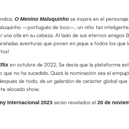
indica,
se inspira en el personaje
O Menino Maluquinho
Maluquinho –portugués de loco–, un niño tan inteligent
ar una olla en su cabeza. Al lado de sus eternos amigos B
paratadas aventuras que ponen en jaque a todos los que 
tos!
en octubre de 2022. Se decía que la plataforma es
flix
go que no ha sucedido. Quizá la nominación sea el empuj
 después de todo, de un galardón de carácter global que 
ste alocado show.
serán revelados el
y Internacional 2023
20 de novie