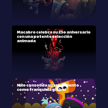
Macabro celebra su 25º aniversario
con una potente selección
animada
Milo consolida su crecimiento
como franquicia global