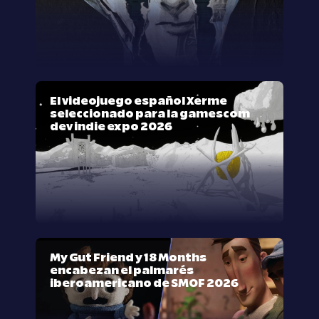
El videojuego español Xerme
seleccionado para la gamescom
dev indie expo 2026
My Gut Friend y 18 Months
encabezan el palmarés
iberoamericano de SMOF 2026