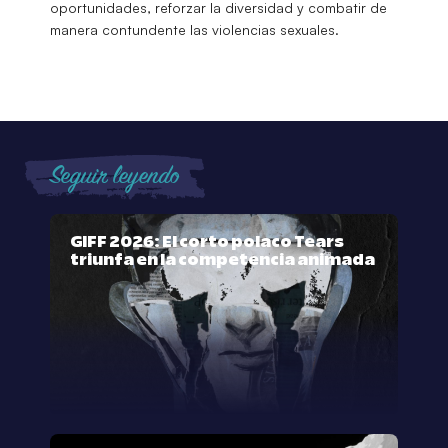
oportunidades, reforzar la diversidad y combatir de
manera contundente las violencias sexuales.
Seguir leyendo
GIFF 2026: El corto polaco Tears
triunfa en la competencia animada