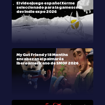
El videojuego español Xerme
seleccionado para la gamescom
dev indie expo 2026
My Gut Friend y 18 Months
encabezan el palmarés
iberoamericano de SMOF 2026