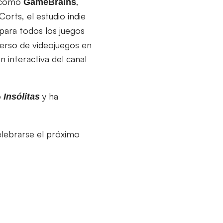
s como
,
GameBrains
orts, el estudio indie
 para todos los juegos
verso de videojuegos en
ión interactiva del canal
o
y ha
Insólitas
celebrarse el próximo