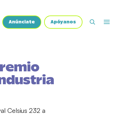
Anúnciate
Apóyanos
Premio
Industria
val Celsius 232 a