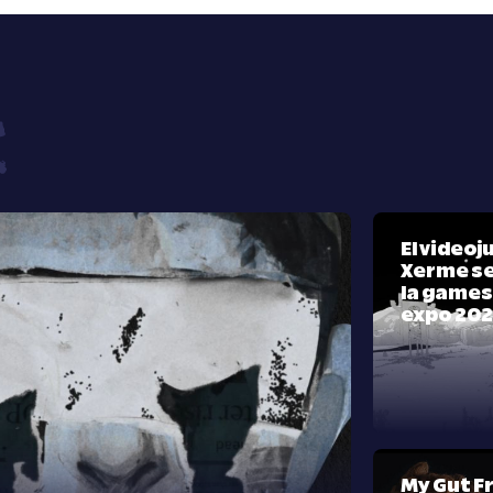
El video
Xerme se
la games
expo 20
My Gut F