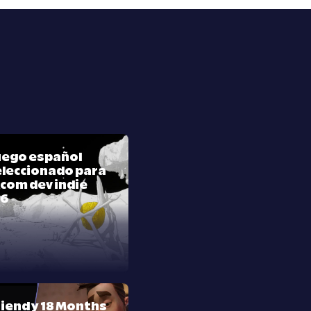
juego español
leccionado para
com dev indie
26
riend y 18 Months