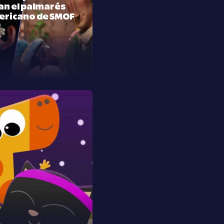
n el palmarés
ericano de SMOF