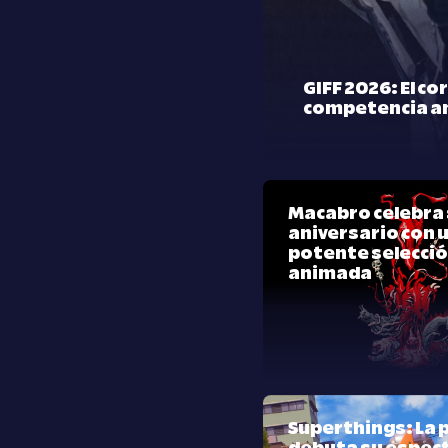
GIFF 2026: El co
competencia a
Macabro celebra 
aniversario con 
potente selecci
animada
Superthings: La p