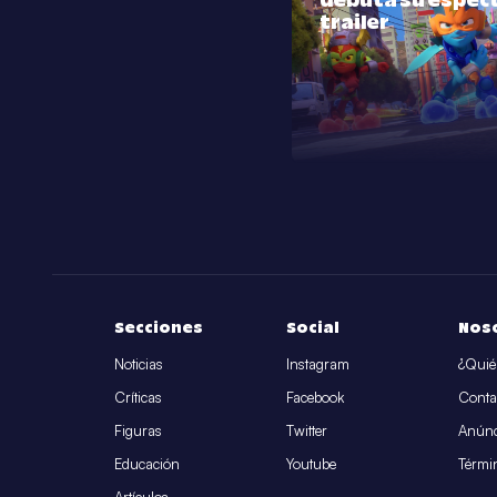
debuta su espec
trailer
Secciones
Social
Nos
Noticias
Instagram
¿Quié
Críticas
Facebook
Conta
Figuras
Twitter
Anúnc
Educación
Youtube
Térmi
Artículos