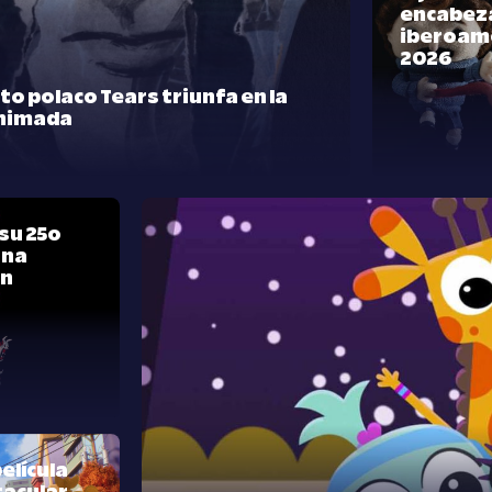
encabeza
iberoam
2026
rto polaco Tears triunfa en la
nimada
su 25º
una
ón
elícula