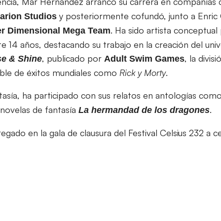
encia, Mar Hernández arrancó su carrera en compañía
y posteriormente cofundó, junto a Enric C
arion Studios
. Ha sido artista conceptual
r Dimensional Mega Team
te 14 años, destacando su trabajo en la creación del uni
, publicado por
, la divis
se & Shine
Adult Swim Games
ble de éxitos mundiales como
Rick y Morty
.
asía, ha participado con sus relatos en antologías com
 novelas de fantasía
.
La hermandad de los dragones
regado en la gala de clausura del Festival Celsius 232 a 