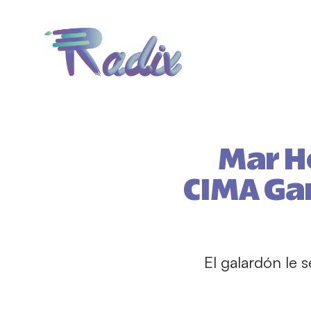
Mar H
CIMA Gam
El galardón le s