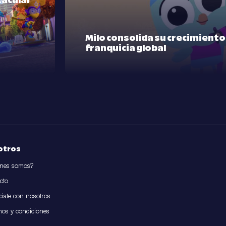
tacular
Milo consolida su crecimient
franquicia global
otros
nes somos?
cto
iate con nosotros
nos y condiciones