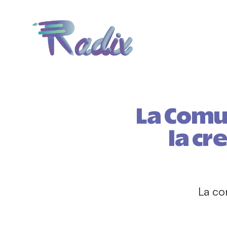
La Comu
la cr
La co