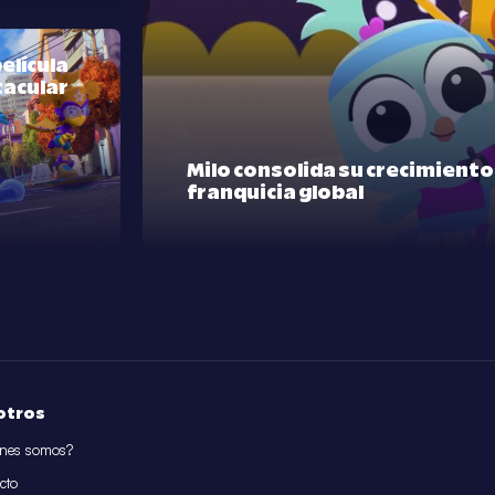
elícula
tacular
Milo consolida su crecimient
franquicia global
otros
nes somos?
cto