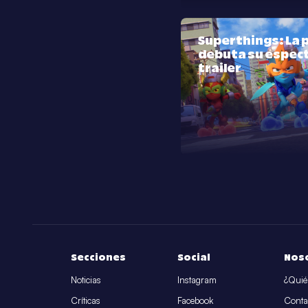
Superthings: La p
debuta su espec
trailer
Secciones
Social
Nos
Noticias
Instagram
¿Quié
Críticas
Facebook
Conta