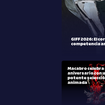
GIFF 2026: El co
competencia a
Macabro celebra 
aniversario con 
potente selecci
animada