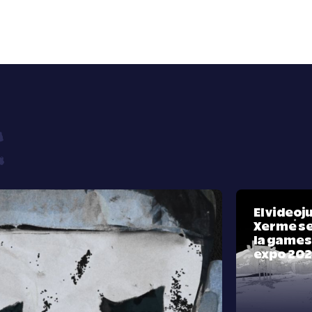
El video
Xerme se
la games
expo 20