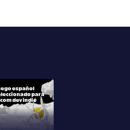
juego español
leccionado para
com dev indie
26