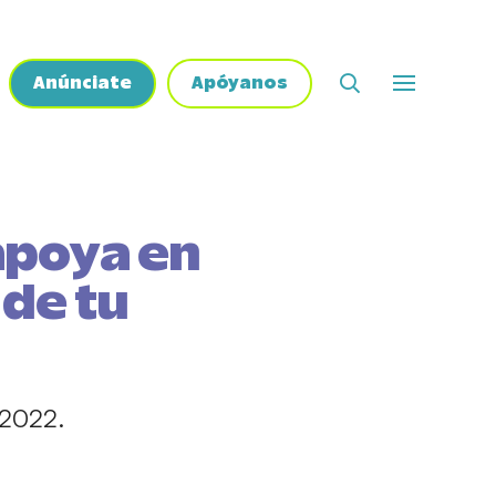
Anúnciate
Apóyanos
apoya en
 de tu
 2022.