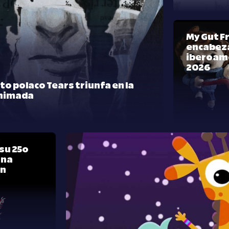
My Gut F
encabeza
iberoam
2026
rto polaco Tears triunfa en la
nimada
su 25º
una
ón