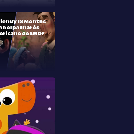
riend y 18 Months
n el palmarés
ericano de SMOF