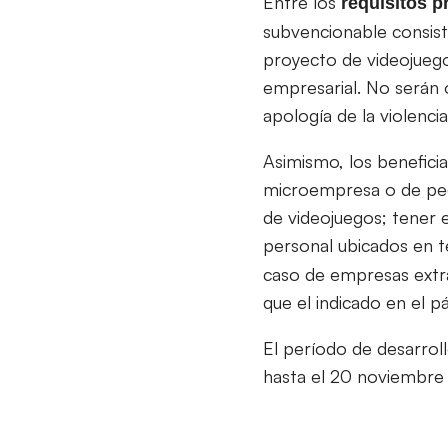
Entre los
requisitos
p
subvencionable consiste
proyecto de videojuego
empresarial. No serán 
apología de la violenci
Asimismo, los benefici
microempresa o de pequ
de videojuegos; tener e
personal ubicados en te
caso de empresas extra
que el indicado en el pá
El período de desarrol
hasta el 20 noviembre