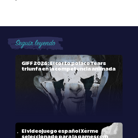
Seguir leyendo
GIFF 2026: El corto polaco Tears
triunfa en la competencia animada
El videojuego español Xerme
seleccionado para la gamescom