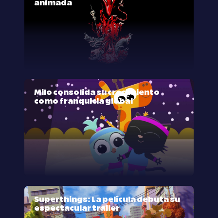
animada
Milo consolida su crecimiento
como franquicia global
Superthings: La película debuta su
espectacular trailer