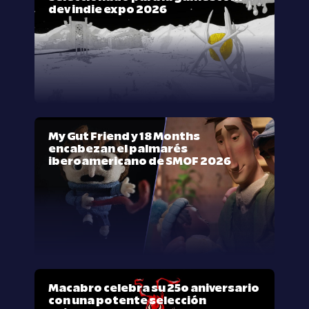
dev indie expo 2026
My Gut Friend y 18 Months
encabezan el palmarés
iberoamericano de SMOF 2026
Macabro celebra su 25º aniversario
con una potente selección