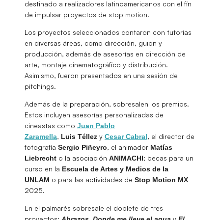
destinado a realizadores latinoamericanos con el fin
de impulsar proyectos de stop motion.
Los proyectos seleccionados contaron con tutorías
en diversas áreas, como dirección, guion y
producción, además de asesorías en dirección de
arte, montaje cinematográfico y distribución.
Asimismo, fueron presentados en una sesión de
pitchings.
Además de la preparación, sobresalen los premios.
Estos incluyen asesorías personalizadas de
cineastas como
Juan Pablo
,
y
, el director de
Zaramella
Luis Téllez
Cesar Cabral
fotografía
, el animador
Sergio Piñeyro
Matías
o la asociación
; becas para un
Liebrecht
ANIMACHI
curso en la
Escuela de Artes y Medios de la
o para las actividades de
UNLAM
Stop Motion MX
2025.
En el palmarés sobresale el doblete de tres
proyectos:
,
y
Abrazos
Donde me lleve el agua
El