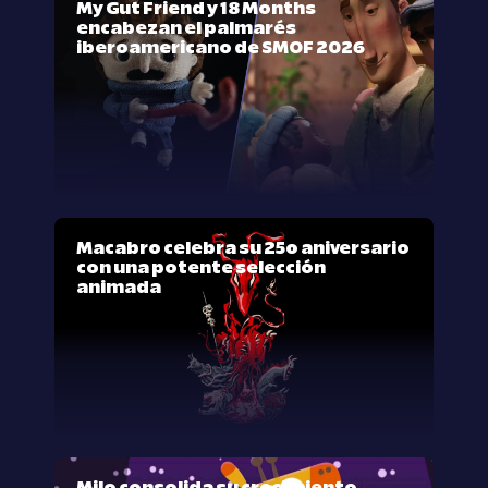
My Gut Friend y 18 Months
encabezan el palmarés
iberoamericano de SMOF 2026
Macabro celebra su 25º aniversario
con una potente selección
animada