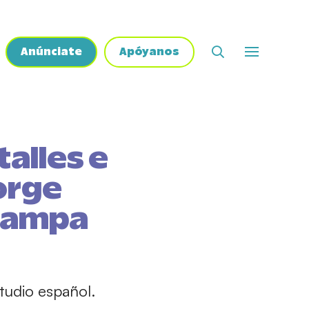
Anúnciate
Apóyanos
alles e
orge
 Hampa
studio español.