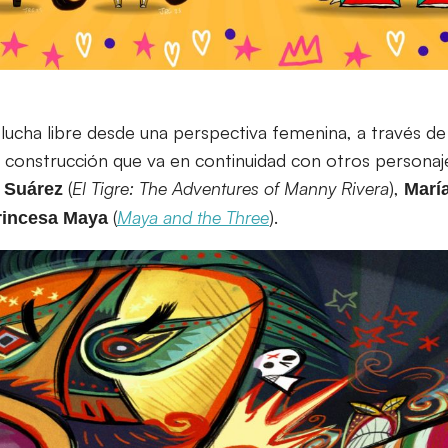
a lucha libre desde una perspectiva femenina, a través d
na construcción que va en continuidad con otros persona
(
El Tigre: The Adventures of Manny Rivera
),
Suárez
Marí
(
Maya and the Three
).
rincesa
Maya