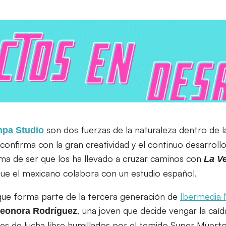
son dos fuerzas de la naturaleza dentro de l
pa Studio
confirma con la gran creatividad y el continuo desarrol
a de ser que los ha llevado a cruzar caminos con
La V
que el mexicano colabora con un estudio español.
que forma parte de la tercera generación de
Ibermedia 
, una joven que decide vengar la caíd
eonora
Rodríguez
s de lucha libre humillados por el temido Super Muerto I