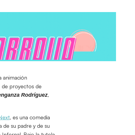
a animación
lo de proyectos de
,
enganza Rodríguez
Next
, es una comedia
a de su padre y de su
nfernal. Bajo la tutela