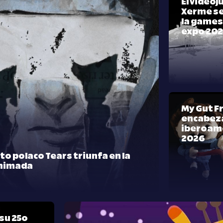
El video
Xerme se
la games
expo 20
My Gut F
encabeza
iberoam
2026
rto polaco Tears triunfa en la
nimada
su 25º