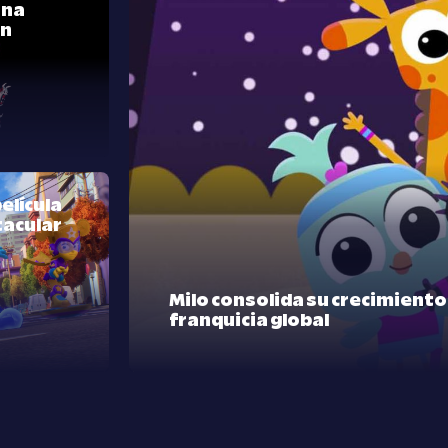
una
ón
elícula
tacular
Milo consolida su crecimient
franquicia global