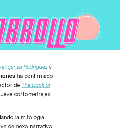
venganza Rodríguez
y
ha confirmado
ciones
rector de
The Book of
 nueve cortometrajes
ulando la mitología
rve de nexo narrativo