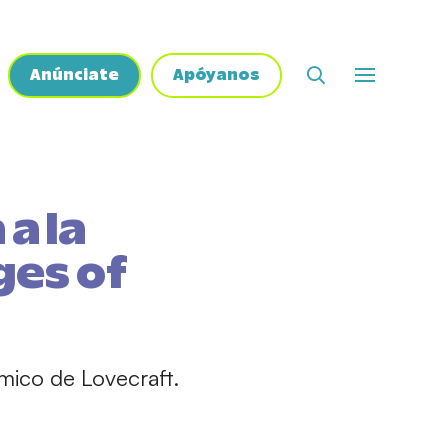
Anúnciate
Apóyanos
a la
ges of
smico de Lovecraft.