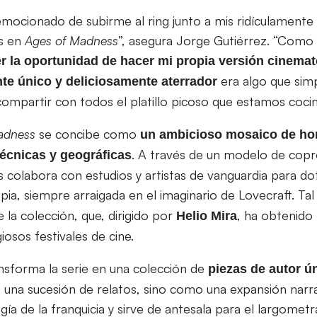
mocionado de subirme al ring junto a mis ridículamente
s en
Ages of Madness
”, asegura Jorge Gutiérrez. “Como f
r la oportunidad de hacer mi propia versión cinemat
era algo que sim
e único y deliciosamente aterrador
 compartir con todos el platillo picoso que estamos cocin
adness
se concibe como
un ambicioso mosaico de ho
. A través de un modelo de copr
técnicas y geográficas
colabora con estudios y artistas de vanguardia para do
opia, siempre arraigada en el imaginario de Lovecraft. Ta
la colección, que, dirigido por
, ha obtenido
Helio
Mira
iosos festivales de cine.
nsforma la serie en una colección de
piezas de autor ún
una sucesión de relatos, sino como una expansión narra
gía de la franquicia y sirve de antesala para el largomet