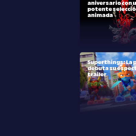
aniversario con 
potente selecci
animada
Superthings: La p
debuta su espec
trailer