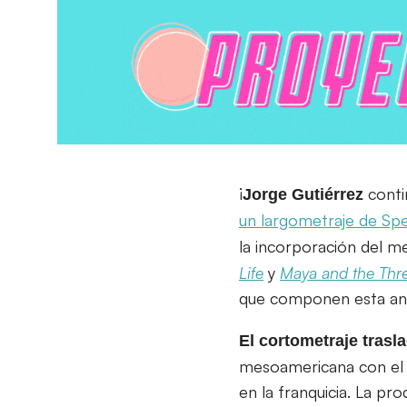
¡
conti
Jorge Gutiérrez
un largometraje de Sp
la incorporación del m
Life
y
Maya and the Thr
que componen esta anto
El cortometraje trasl
mesoamericana con el s
en la franquicia. La pr