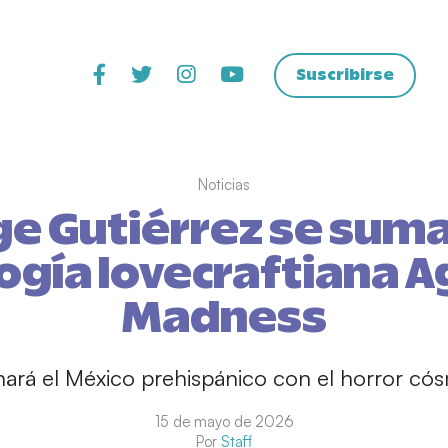
Suscribirse
Noticias
ge Gutiérrez se suma 
ogía lovecraftiana A
Madness
onará el México prehispánico con el horror có
15 de mayo de 2026
Por
Staff