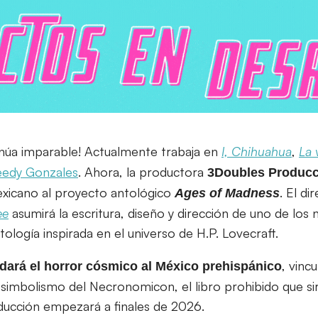
núa imparable! Actualmente trabaja en
I, Chihuahua
,
La 
eedy Gonzales
. Ahora, la productora
3Doubles Produc
exicano al proyecto antológico
. El di
Ages of Madness
ee
asumirá la escritura, diseño y dirección de uno de los
logía inspirada en el universo de H.P. Lovecraft.
, vinc
adará el horror cósmico al México prehispánico
imbolismo del Necronomicon, el libro prohibido que si
oducción empezará a finales de 2026.