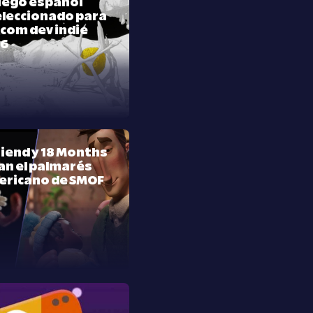
juego español
leccionado para
com dev indie
26
riend y 18 Months
n el palmarés
ericano de SMOF