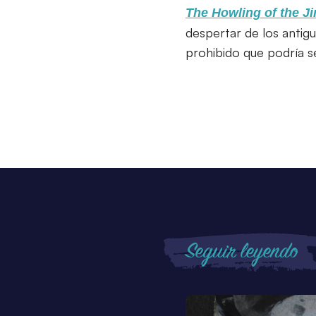
The Howling of the J
despertar de los antig
prohibido que podría se
Seguir leyendo