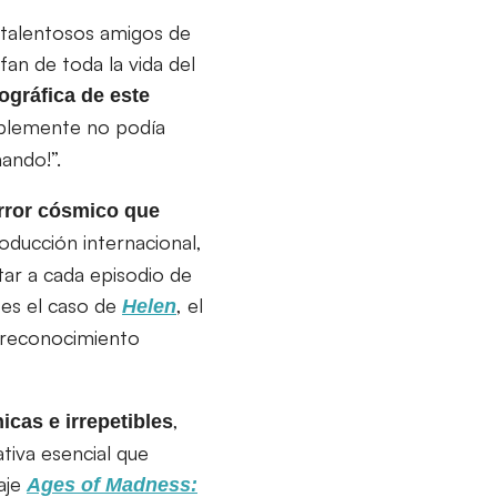
 talentosos amigos de
an de toda la vida del
ográfica de este
plemente no podía
ando!”.
rror cósmico que
oducción internacional,
tar a cada episodio de
l es el caso de
, el
Helen
 reconocimiento
,
icas e irrepetibles
tiva esencial que
raje
Ages of Madness: