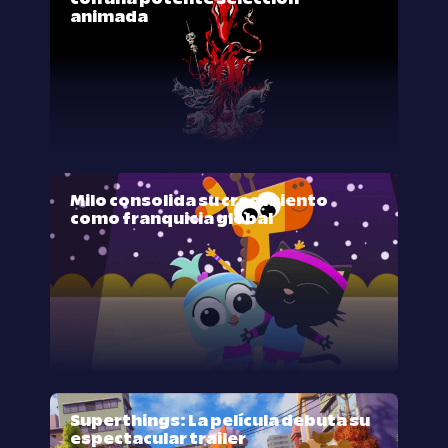
animada
Milo consolida su crecimiento
como franquicia global
Superthings: La película debuta su
espectacular trailer