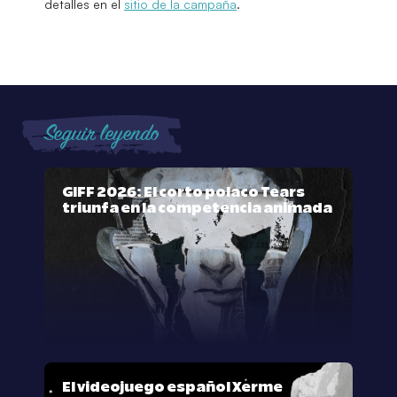
detalles en el
sitio de la campaña
.
Seguir leyendo
GIFF 2026: El corto polaco Tears
triunfa en la competencia animada
El videojuego español Xerme