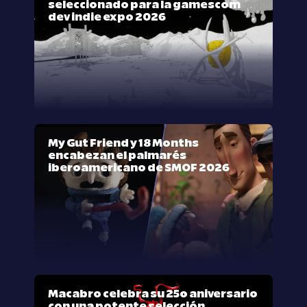
seleccionado para la gamescom
dev indie expo 2026
My Gut Friend y 18 Months
encabezan el palmarés
iberoamericano de SMOF 2026
Macabro celebra su 25º aniversario
con una potente selección