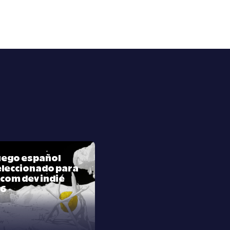
juego español
leccionado para
com dev indie
26