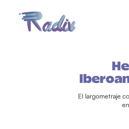
He
Iberoamé
El largometraje c
en