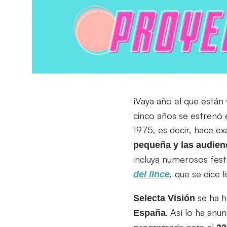
¡Vaya año el que están 
cinco años se estrenó
1975, es decir, hace e
pequeña y las audien
incluya numerosos fest
, que se dice 
del lince
se ha h
Selecta Visión
. Así lo ha anu
España
programada para el