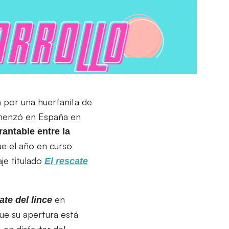
a por una huerfanita de
omenzó en España en
antable entre la
ue el año en curso
je titulado
El rescate
en
ate del lince
que su apertura está
 en disfrutar del