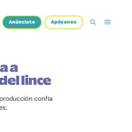
Anúnciate
Apóyanos
a a
del lince
 producción confía
es.