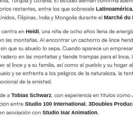
ía, Turquía y Ucrania. El estudio alemán confirma adem
torios restantes, entre los que sobresale
Latinoamérica
nidos, Filipinas, India y Mongolia durante el
Marché du 
 centra en
, una niña de ocho años llena de energí
Heidi
n las montañas. Al encontrar un cachorro de lince herid
a, sin que su abuelo lo sepa. Cuando aparece un empresar
rradero en las montañas y tiende trampas para el lince, 
r al lince y a su familia, así como al pueblo y su hogar a
elo y se enfrenta a los peligros de la naturaleza, la tent
mocional de la amistad.
nde a
, con experiencia en títulos como
Tobias
Schwarz
ción entre
,
Studio 100 International
3Doubles Produc
 en asociación con
.
Studio Isar Animation