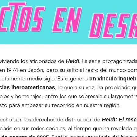
viviendo los aficionados de
! La serie protagonizad
Heidi
 en 1974 en Japón, pero su salto al resto del mundo c
xactamente medio siglo. Esto generó
un vínculo inquebr
, lo que a su vez, ha propiciado q
cias iberoamericanas
ejos y homenajes, entre los que sobresale su largometra
listo para empezar su recorrido en nuestra región.
echo con los derechos de distribución de
Heidi: El resc
nciado en sus redes sociales, al tiempo que ha revelado 
. Será el primer territorio del bloque