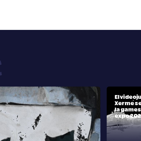
El video
Xerme se
la games
expo 20