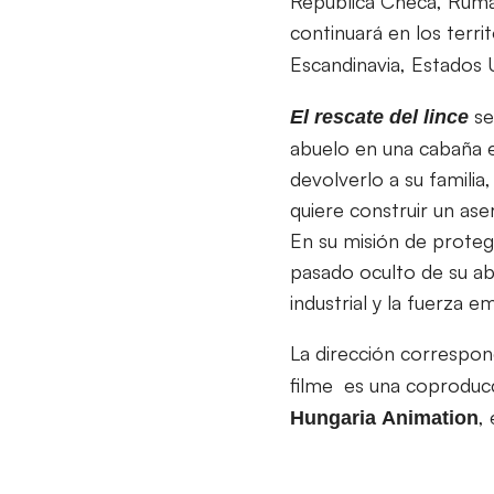
República Checa, Ruman
continuará en los terri
Escandinavia, Estados U
se
El rescate del lince
abuelo en una cabaña e
devolverlo a su famili
quiere construir un ase
En su misión de protege
pasado oculto de su abu
industrial y la fuerza e
La dirección correspo
filme es una coproduc
,
Hungaria
Animation