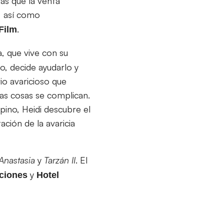
ás que la venta
, así como
.
Film
a, que vive con su
o, decide ayudarlo y
io avaricioso que
las cosas se complican.
lpino, Heidi descubre el
ación de la avaricia
Anastasia
y
Tarzán
II
. El
y
ciones
Hotel