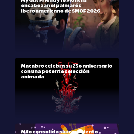
My Gut Friend y 18 Months
encabezan el palmarés
iberoamericano de SMOF 2026
Macabro celebra su 25º aniversario
con una potente selección
animada
Milo consolida su crecimiento