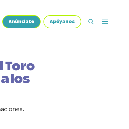
Anúnciate
Apóyanos
l Toro
a los
naciones.