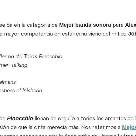
se da en la categoría de
para
Mejor banda sonora
Alex
la mayor competencia en esta terna viene del mítico
Jo
llermo del Toro’s Pinocchio
men Talking
belmans
shees of Inisherin
 de
llenan de orgullo a todos los amantes de 
Pinocchio
sión de que la cinta merecía más. Nos referimos a
Mejor
remios concedidos por la Asociación de Prensa Extranj