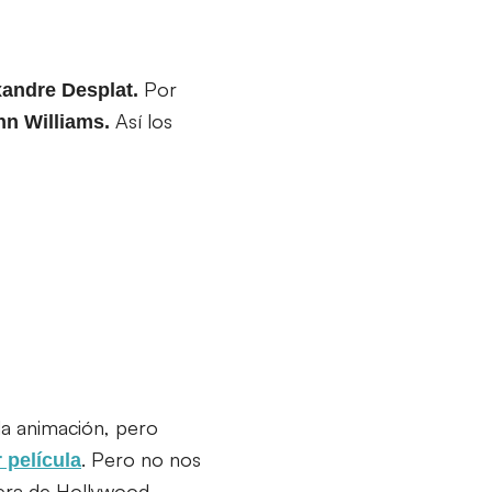
Por
andre Desplat.
Así los
hn Williams.
la animación, pero
. Pero no nos
 película
era de Hollywood