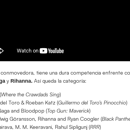
 conmovedora, tiene una dura competencia enfrente c
y
Así queda la categoría:
aga
Rihanna.
(
Where the Crawdads Sing
)
 del Toro & Roeban Katz (
Guillermo del Toro’s Pinocchio
)
Gaga and Bloodpop (
Top Gun: Maverick
)
dwig Göransson, Rihanna and Ryan Coogler (
Black Panth
irava, M. M. Keeravani, Rahul Sipligunj (
RRR
)