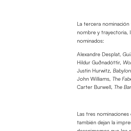
La tercera nominación 
nombre y trayectoria, 
nominados:
Alexandre Desplat,
Gui
Hildur Guðnadóttir,
Wo
Justin Hurwitz,
Babylon
John Williams,
The Fa
Carter Burwell,
The Ban
Las tres nominaciones
también dejan la impre
desanimemos que los p