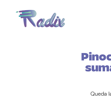
Pinoc
suma
Queda la