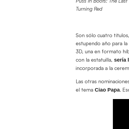
Puss in Boots: The Last
Turning Red
Son sólo cuatro título
estupendo año para la 
3D, una en formato hí
con la estatuilla,
sería
incorporada a la cerem
Las otras nominacione
el tema
. Es
Ciao Papa