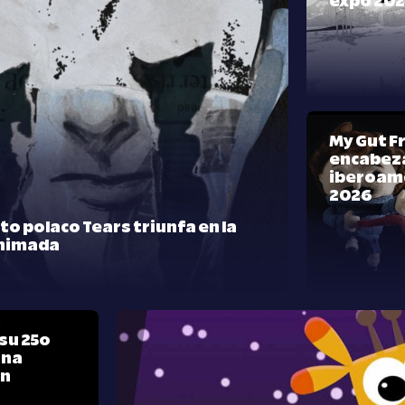
expo 20
My Gut F
encabeza
iberoam
2026
rto polaco Tears triunfa en la
nimada
su 25º
una
ón