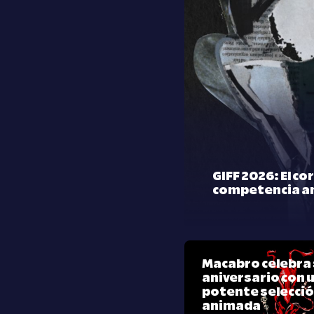
GIFF 2026: El co
competencia a
Macabro celebra 
aniversario con 
potente selecci
animada