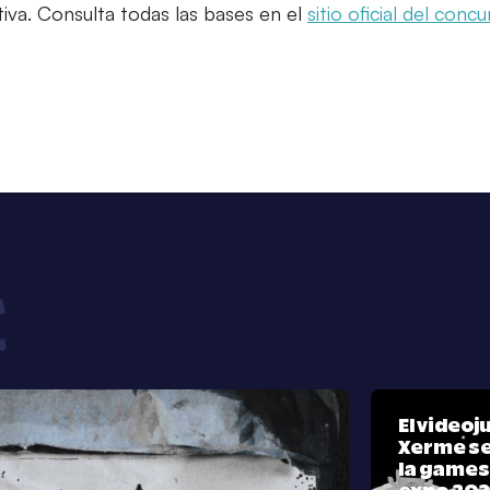
ativa. Consulta todas las bases en el
sitio oficial del conc
El video
Xerme se
la games