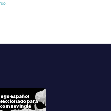
urso
.
juego español
leccionado para
com dev indie