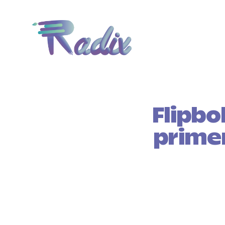
Flipbo
primer