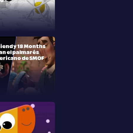
26
riend y 18 Months
n el palmarés
ericano de SMOF