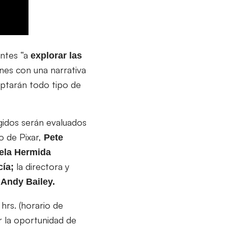
antes “a
explorar las
nes con una narrativa
eptarán todo tipo de
gidos serán evaluados
vo de Pixar,
Pete
ela Hermida
la directora y
cía;
n
Andy Bailey.
hrs. (horario de
r la oportunidad de