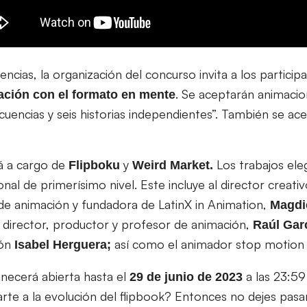
encias, la organización del concurso invita a los particip
. Se aceptarán animacio
ración con el formato en mente
cuencias y seis historias independientes”. También se ac
á a cargo de
y
Los trabajos ele
Flipboku
Weird Market.
onal de primerísimo nivel. Este incluye al director creati
 de animación y fundadora de LatinX in Animation,
Magdi
, director, productor y profesor de animación,
Raúl Gar
ión
así como el animador stop motio
Isabel Herguera;
necerá abierta hasta el
a las 23:59 
29 de junio de 2023
rte a la evolución del flipbook? Entonces no dejes pasa