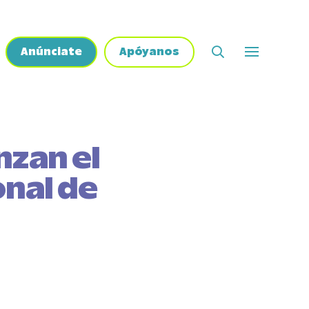
Anúnciate
Apóyanos
nzan el
onal de