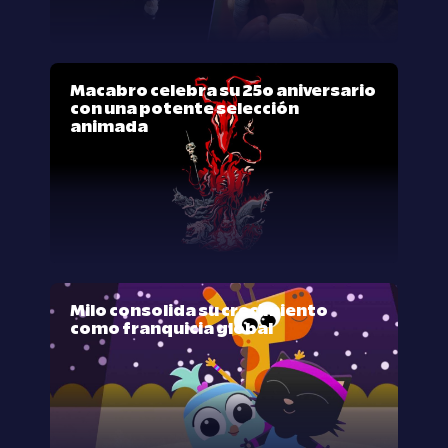
Macabro celebra su 25º aniversario
con una potente selección
animada
Milo consolida su crecimiento
como franquicia global