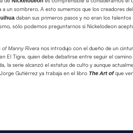
ia de
es comprensible si consideramos el c
Nickelodeon
 a un sombrero. A esto sumemos que los creadores de
daban sus primeros pasos y no eran los talentos 
uihua
ismo, sólo podemos preguntarnos si Nickelodeon aceptar
s of Manny Rivera
nos introdujo con el dueño de un cint
n El Tigre, quien debe debatirse entre seguir el camino 
, la serie alcanzó el estatus de culto y aunque actualm
Jorge Gutiérrez ya trabaja en el libro
que ve
The Art of