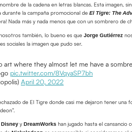
nombre de la cadena en letras blancas. Esta imagen, si
da durante la campaña promocional de
El Tigre: The Ad
era! Nada más y nada menos que con un sombrero de ch
A nosotros también, lo bueno es que
nos
Jorge
Gutiérrez
es sociales la imagen que pudo ser.
mo art where they almost let me have a sombr
logo
pic.twitter.com/8VqyaSP7bh
opolis)
April 20, 2022
rechazado de El Tigre donde casi me dejaron tener una
odeon”.
o
y
han jugado hasta el cansancio c
Disney
DreamWorks