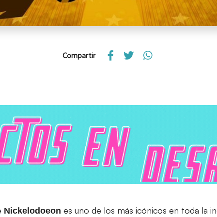
Compartir
e
es uno de los más icónicos en toda la in
Nickelodoeon