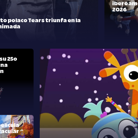
iberoam
2026
rto polaco Tears triunfa en la
nimada
su 25º
una
ón
elícula
tacular