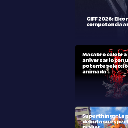
GIFF 2026: El co
competencia a
Macabro celebra 
aniversario con 
potente selecci
animada
Superthings: La p
debuta su espec
trailer