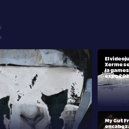
El video
Xerme se
la games
expo 20
My Gut F
encabeza