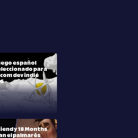
juego español
leccionado para
com dev indie
26
riend y 18 Months
n el palmarés