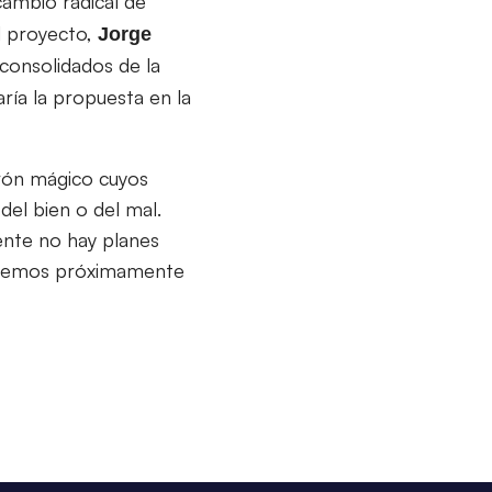
ambio radical de
l proyecto,
Jorge
consolidados de la
ía la propuesta en la
urón mágico cuyos
del bien o del mal.
ente no hay planes
remos próximamente