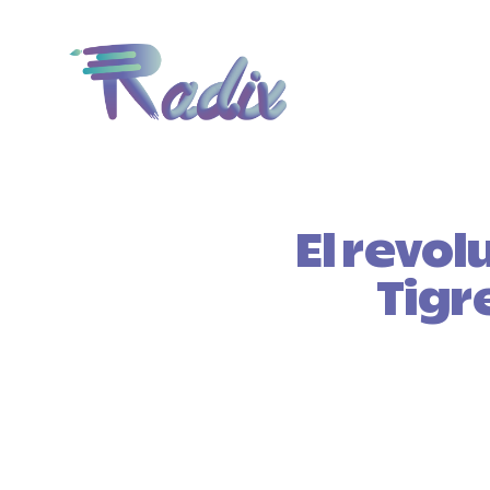
El revol
Tigr