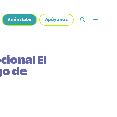
Anúnciate
Apóyanos
cional El
go de