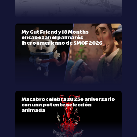
My Gut Friend y 18 Months
encabezan el palmarés
iberoamericano de SMOF 2026
Macabro celebra su 25º aniversario
con una potente selección
animada