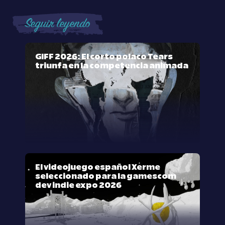
Seguir leyendo
GIFF 2026: El corto polaco Tears
triunfa en la competencia animada
El videojuego español Xerme
seleccionado para la gamescom
dev indie expo 2026