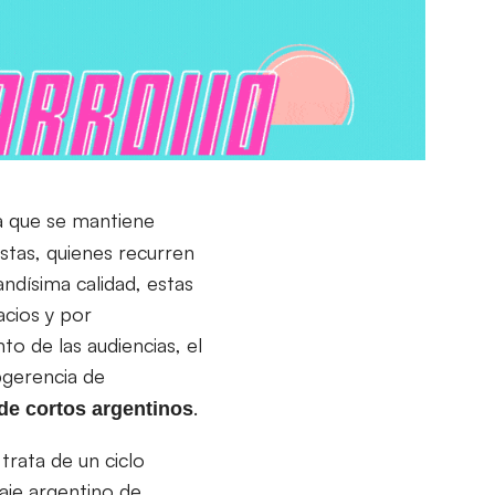
a que se mantiene
istas, quienes recurren
andísima calidad, estas
cios y por
to de las audiencias, el
ubgerencia de
.
de cortos argentinos
trata de un ciclo
aje argentino de