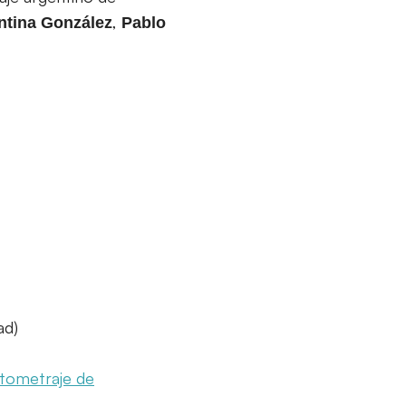
,
ntina
González
Pablo
ad)
tometraje de