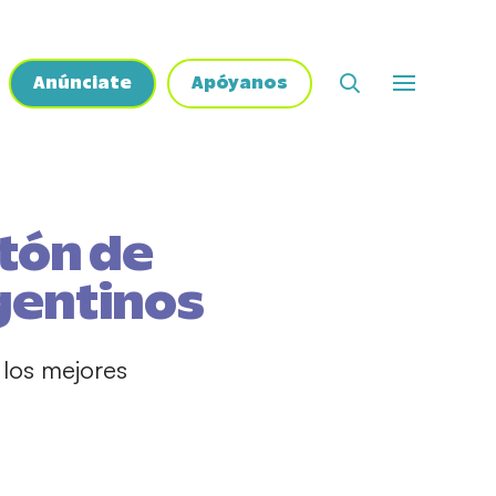
Anúnciate
Apóyanos
atón de
gentinos
 los mejores
.