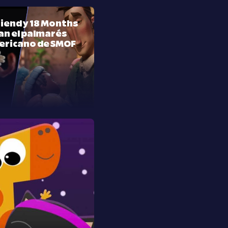
riend y 18 Months
n el palmarés
ericano de SMOF