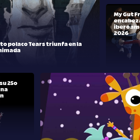
My Gut F
encabeza
iberoam
2026
rto polaco Tears triunfa en la
nimada
su 25º
una
ón