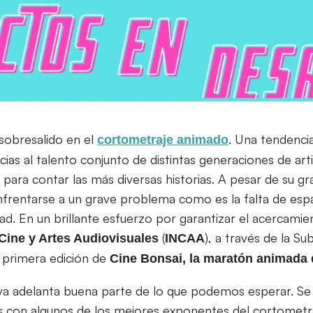
sobresalido en el
. Una tendenci
cortometraje
animado
cias al talento conjunto de distintas generaciones de art
 para contar las más diversas historias. A pesar de su gr
frentarse a un grave problema como es la falta de espa
dad. En un brillante esfuerzo por garantizar el acercamien
(
), a través de la S
 Cine y Artes Audiovisuales
INCAA
 primera edición de
Cine Bonsai, la maratón animada 
iva adelanta buena parte de lo que podemos esperar. Se 
es con algunos de los mejores exponentes del cortometr