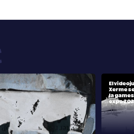
El video
Xerme se
la games
expo 20