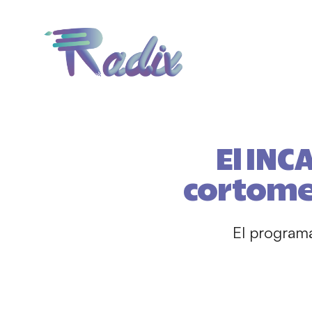
El INC
cortome
El programa