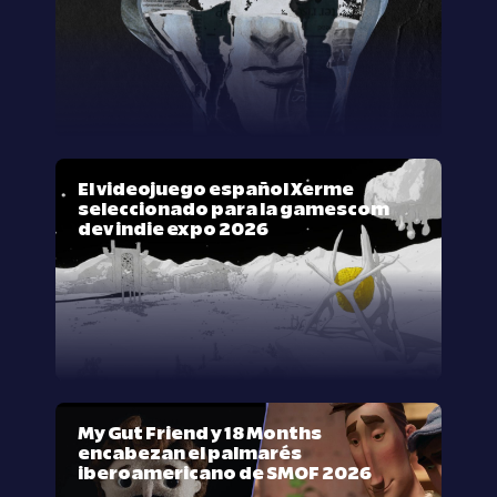
El videojuego español Xerme
seleccionado para la gamescom
dev indie expo 2026
My Gut Friend y 18 Months
encabezan el palmarés
iberoamericano de SMOF 2026