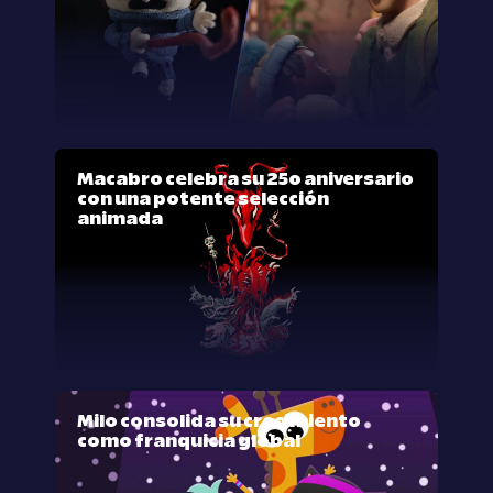
Macabro celebra su 25º aniversario
con una potente selección
animada
Milo consolida su crecimiento
como franquicia global