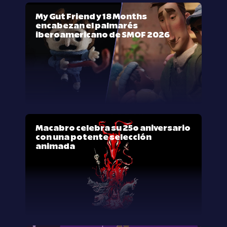
My Gut Friend y 18 Months
encabezan el palmarés
iberoamericano de SMOF 2026
Macabro celebra su 25º aniversario
con una potente selección
animada