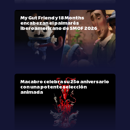
My Gut Friend y 18 Months
encabezan el palmarés
iberoamericano de SMOF 2026
Macabro celebra su 25º aniversario
con una potente selección
animada