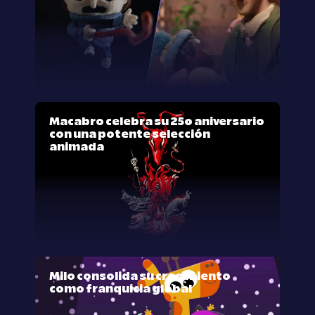
Macabro celebra su 25º aniversario
con una potente selección
animada
Milo consolida su crecimiento
como franquicia global