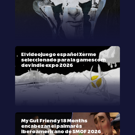
El videojuego español Xerme
seleccionado para la gamescom
dev indie expo 2026
My Gut Friend y 18 Months
encabezan el palmarés
iberoamericano de SMOF 2026