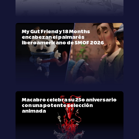
My Gut Friend y 18 Months
encabezan el palmarés
iberoamericano de SMOF 2026
Macabro celebra su 25º aniversario
con una potente selección
animada