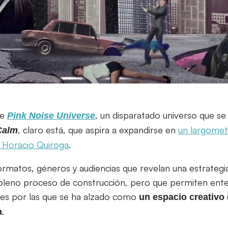
ce
, un disparatado universo que s
Pink Noise Universe
, claro está, que aspira a expandirse en
un largomet
Calm
e Horacio Quiroga
.
formatos, géneros y audiencias que revelan una estrategia
 pleno proceso de construcción, pero que permiten ent
nes por las que se ha alzado como
un espacio creativo 
.
a