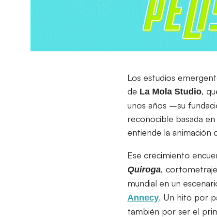
Los estudios emergente
de
, q
La Mola Studio
unos años –su fundaci
reconocible basada en 
entiende la animació
Ese crecimiento encue
, cortometraje
Quiroga
mundial en un escenar
. Un hito por 
Annecy
también por ser el prim