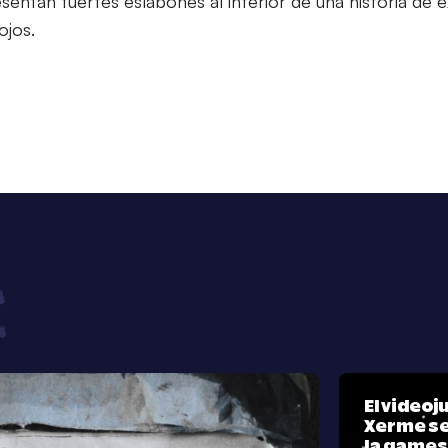
entan fuertes eslabones al interior de una historia de 
ojos.
El video
Xerme se
la games