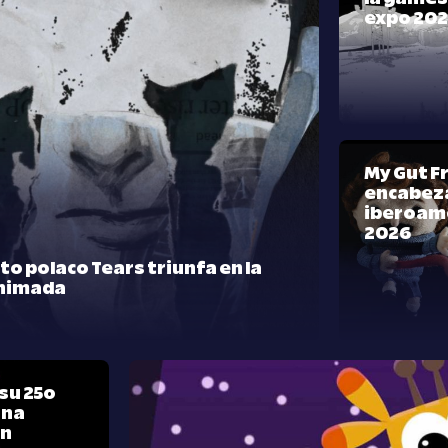
expo 20
My Gut F
encabeza
iberoam
2026
rto polaco Tears triunfa en la
nimada
su 25º
una
ón