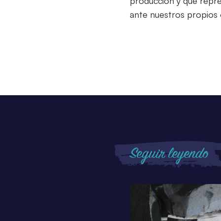
producción y que repres
ante nuestros propios 
Seguir leyendo