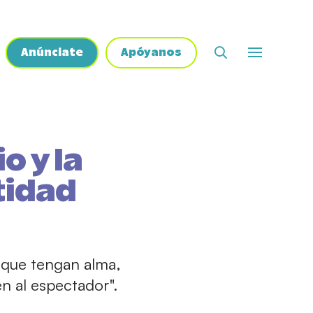
Anúnciate
Apóyanos
o y la
tidad
s que tengan alma,
n al espectador".