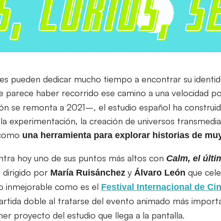
s pueden dedicar mucho tiempo a encontrar su identida
ue parece haber recorrido ese camino a una velocidad po
ón se remonta a 2021–, el estudio español ha construi
la experimentación, la creación de universos transmedia
n como
una herramienta para explorar historias de muy
ntra hoy uno de sus puntos más altos con
Calm, el últ
 dirigido por
y
que cele
María
Ruisánchez
Álvaro León
io inmejorable como es el
Festival Internacional de C
partida doble al tratarse del evento animado más impor
er proyecto del estudio que llega a la pantalla.