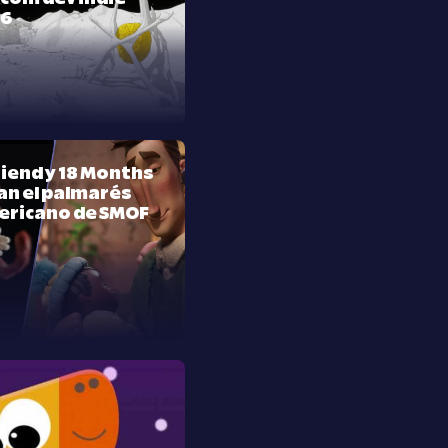
26
riend y 18 Months
n el palmarés
ericano de SMOF