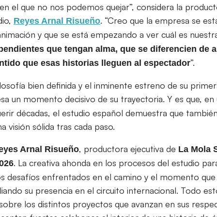
n el que no nos podemos quejar”, considera la producto
dio,
. “Creo que la empresa se es
Reyes Arnal Risueño
 animación y que se está empezando a ver cuál es nuestra
pendientes que tengan alma, que se diferencien de 
”.
tido que esas historias lleguen al espectador
losofía bien definida y el inminente estreno de su prim
sa un momento decisivo de su trayectoria. Y es que, en 
uerir décadas, el estudio español demuestra que también
a visión sólida tras cada paso.
, productora ejecutiva de
eyes Arnal Risueño
La Mola 
. La creativa ahonda en los procesos del estudio par
2026
los desafíos enfrentados en el camino y el momento que 
ando su presencia en el circuito internacional. Todo esto
sobre los distintos proyectos que avanzan en sus respe