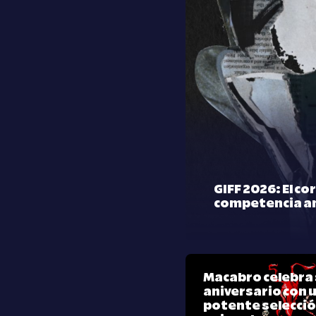
GIFF 2026: El co
competencia a
Macabro celebra 
aniversario con 
potente selecci