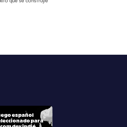
éxito que se construye
juego español
leccionado para
com dev indie