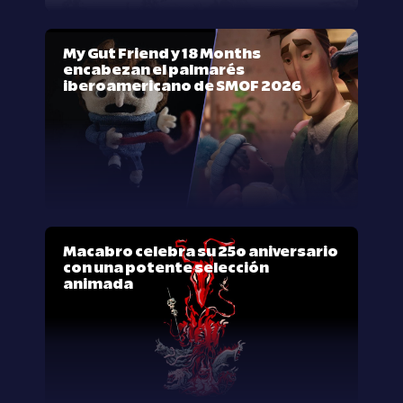
My Gut Friend y 18 Months
encabezan el palmarés
iberoamericano de SMOF 2026
Macabro celebra su 25º aniversario
con una potente selección
animada