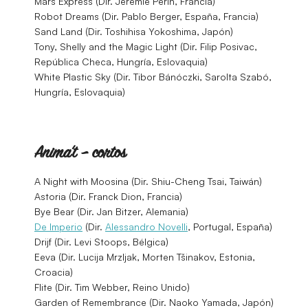
Mars Express (Dir. Jérémie Périn, Francia)
Robot Dreams (Dir. Pablo Berger, España, Francia)
Sand Land (Dir. Toshihisa Yokoshima, Japón)
Tony, Shelly and the Magic Light (Dir. Filip Posivac,
República Checa, Hungría, Eslovaquia)
White Plastic Sky (Dir. Tibor Bánóczki, Sarolta Szabó,
Hungría, Eslovaquia)
Anima’t – cortos
A Night with Moosina (Dir. Shiu-Cheng Tsai, Taiwán)
Astoria (Dir. Franck Dion, Francia)
Bye Bear (Dir. Jan Bitzer, Alemania)
De Imperio
(Dir.
Alessandro Novelli
, Portugal, España)
Drijf (Dir. Levi Stoops, Bélgica)
Eeva (Dir. Lucija Mrzljak, Morten Tšinakov, Estonia,
Croacia)
Flite (Dir. Tim Webber, Reino Unido)
Garden of Remembrance (Dir. Naoko Yamada, Japón)