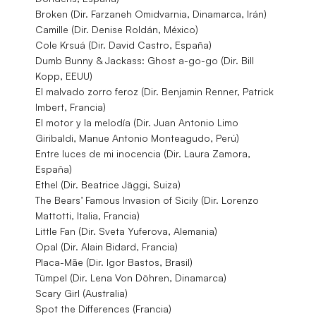
Broken (Dir. Farzaneh Omidvarnia, Dinamarca, Irán)
Camille (Dir. Denise Roldán, México)
Cole Krsuá (Dir. David Castro, España)
Dumb Bunny & Jackass: Ghost a-go-go (Dir. Bill
Kopp, EEUU)
El malvado zorro feroz (Dir. Benjamin Renner, Patrick
Imbert, Francia)
El motor y la melodía (Dir. Juan Antonio Limo
Giribaldi, Manue Antonio Monteagudo, Perú)
Entre luces de mi inocencia (Dir. Laura Zamora,
España)
Ethel (Dir. Beatrice Jäggi, Suiza)
The Bears’ Famous Invasion of Sicily (Dir. Lorenzo
Mattotti, Italia, Francia)
Little Fan (Dir. Sveta Yuferova, Alemania)
Opal (Dir. Alain Bidard, Francia)
Placa-Mãe (Dir. Igor Bastos, Brasil)
Tümpel (Dir. Lena Von Döhren, Dinamarca)
Scary Girl (Australia)
Spot the Differences (Francia)