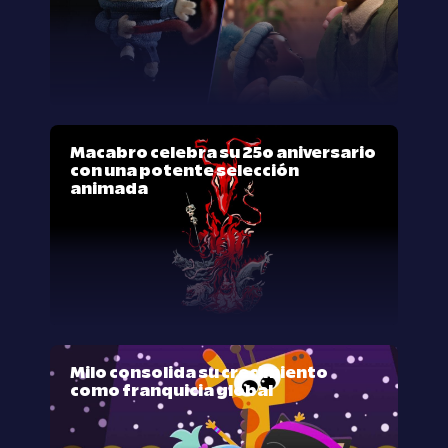
Macabro celebra su 25º aniversario
con una potente selección
animada
Milo consolida su crecimiento
como franquicia global