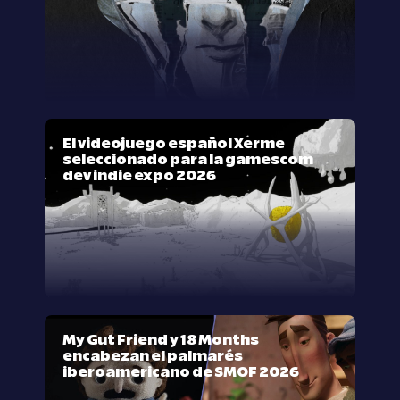
El videojuego español Xerme
seleccionado para la gamescom
dev indie expo 2026
My Gut Friend y 18 Months
encabezan el palmarés
iberoamericano de SMOF 2026