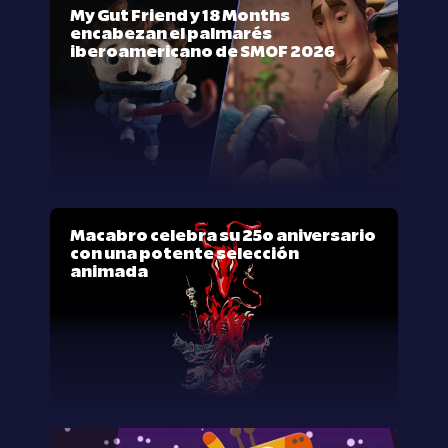
My Gut Friend y 18 Months
encabezan el palmarés
iberoamericano de SMOF 2026
Macabro celebra su 25º aniversario
con una potente selección
animada