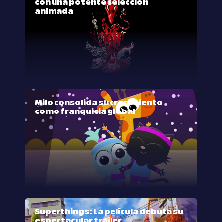
con una potente selección
animada
Milo consolida su crecimiento
como franquicia global
Superthings: La película debuta su
espectacular trailer