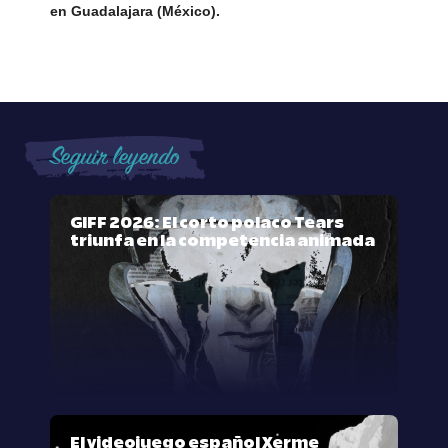
en Guadalajara (México).
Seguir leyendo
GIFF 2026: El corto polaco Tears
triunfa en la competencia animada
El videojuego español Xerme