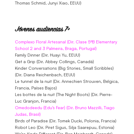
Thomas Schmid, Junyi Xiao, EEUU)
Jóvenes audiencias 7+
Complexo Floral Artesanal (Dir. Clase 5ºB Elementary
School 2 and 3 Palmeira, Braga, Portugal)
Family Dinner (Dir. Huayi Yu, EEUU)
Get a Grip (Dir. Abbey Collings, Canadá)
Kinder Conversations (Big Stories, Small Scribbles)
(Dir. Diana Reichenbach, EEUU)
Le tunnel de la nuit (Dir. Annechien Strouven, Bélgica,
Francia, Países Bajos)
Les bottes de la nuit (The Night Boots) (Dir. Pierre-
Luc Granjon, Francia)
Omedodeedu (Edu’s Fear) (Dir. Bruno Mazzilli, Tiago
Judas, Brasil)
Birds of Paradise (Dir. Tomek Ducki, Polonia, Francia)
Robot Leo (Dir. Piret Sigus, Silja Saarepuu, Estonia)
We’re Kinda Different (Dir. Ben Meinhardt, Canadá)