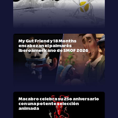
My Gut Friend y 18 Months
encabezan el palmarés
iberoamericano de SMOF 2026
Macabro celebra su 25º aniversario
con una potente selección
animada