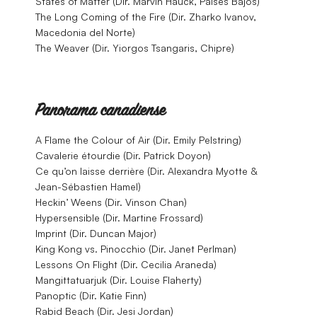
States of Matter (Dir. Marvin Hauck, Países Bajos)
The Long Coming of the Fire (Dir. Zharko Ivanov,
Macedonia del Norte)
The Weaver (Dir. Yiorgos Tsangaris, Chipre)
Panorama canadiense
A Flame the Colour of Air (Dir. Emily Pelstring)
Cavalerie étourdie (Dir. Patrick Doyon)
Ce qu’on laisse derrière (Dir. Alexandra Myotte &
Jean-Sébastien Hamel)
Heckin’ Weens (Dir. Vinson Chan)
Hypersensible (Dir. Martine Frossard)
Imprint (Dir. Duncan Major)
King Kong vs. Pinocchio (Dir. Janet Perlman)
Lessons On Flight (Dir. Cecilia Araneda)
Mangittatuarjuk (Dir. Louise Flaherty)
Panoptic (Dir. Katie Finn)
Rabid Beach (Dir. Jesi Jordan)