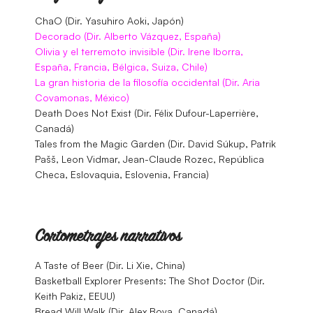
ChaO (Dir. Yasuhiro Aoki, Japón)
Decorado (Dir. Alberto Vázquez, España)
Olivia y el terremoto invisible (Dir. Irene Iborra,
España, Francia, Bélgica, Suiza, Chile)
La gran historia de la filosofía occidental (Dir. Aria
Covamonas, México)
Death Does Not Exist (Dir. Félix Dufour-Laperrière,
Canadá)
Tales from the Magic Garden (Dir. David Súkup, Patrik
Pašš, Leon Vidmar, Jean-Claude Rozec, República
Checa, Eslovaquia, Eslovenia, Francia)
Cortometrajes narrativos
A Taste of Beer (Dir. Li Xie, China)
Basketball Explorer Presents: The Shot Doctor (Dir.
Keith Pakiz, EEUU)
Bread Will Walk (Dir. Alex Boya, Canadá)