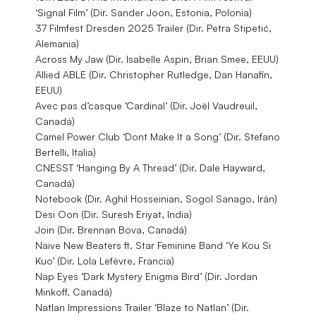
‘Signal Film’ (Dir. Sander Joon, Estonia, Polonia)
37 Filmfest Dresden 2025 Trailer (Dir. Petra Stipetić,
Alemania)
Across My Jaw (Dir. Isabelle Aspin, Brian Smee, EEUU)
Allied ABLE (Dir. Christopher Rutledge, Dan Hanafin,
EEUU)
Avec pas d’casque ‘Cardinal’ (Dir. Joël Vaudreuil,
Canadá)
Camel Power Club ‘Dont Make It a Song’ (Dir. Stefano
Bertelli, Italia)
CNESST ‘Hanging By A Thread’ (Dir. Dale Hayward,
Canadá)
Notebook (Dir. Aghil Hosseinian, Sogol Sanago, Irán)
Desi Oon (Dir. Suresh Eriyat, India)
Join (Dir. Brennan Bova, Canadá)
Naive New Beaters ft. Star Feminine Band ‘Ye Kou Si
Kuo’ (Dir. Lola Lefèvre, Francia)
Nap Eyes ‘Dark Mystery Enigma Bird’ (Dir. Jordan
Minkoff, Canadá)
Natlan Impressions Trailer ‘Blaze to Natlan’ (Dir.