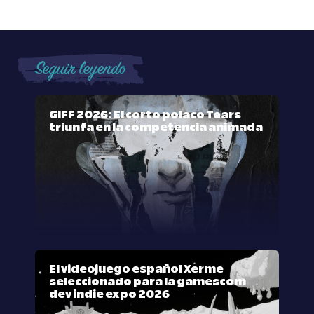
Seguir leyendo
GIFF 2026: El corto polaco Tears
triunfa en la competencia animada
El videojuego español Xerme
seleccionado para la gamescom
dev indie expo 2026