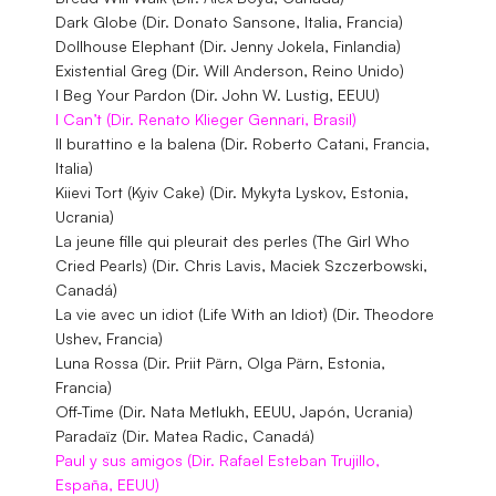
Dark Globe (Dir. Donato Sansone, Italia, Francia)
Dollhouse Elephant (Dir. Jenny Jokela, Finlandia)
Existential Greg (Dir. Will Anderson, Reino Unido)
I Beg Your Pardon (Dir. John W. Lustig, EEUU)
I Can’t (Dir. Renato Klieger Gennari, Brasil)
Il burattino e la balena (Dir. Roberto Catani, Francia,
Italia)
Kiievi Tort (Kyiv Cake) (Dir. Mykyta Lyskov, Estonia,
Ucrania)
La jeune fille qui pleurait des perles (The Girl Who
Cried Pearls) (Dir. Chris Lavis, Maciek Szczerbowski,
Canadá)
La vie avec un idiot (Life With an Idiot) (Dir. Theodore
Ushev, Francia)
Luna Rossa (Dir. Priit Pärn, Olga Pärn, Estonia,
Francia)
Off-Time (Dir. Nata Metlukh, EEUU, Japón, Ucrania)
Paradaïz (Dir. Matea Radic, Canadá)
Paul y sus amigos (Dir. Rafael Esteban Trujillo,
España, EEUU)