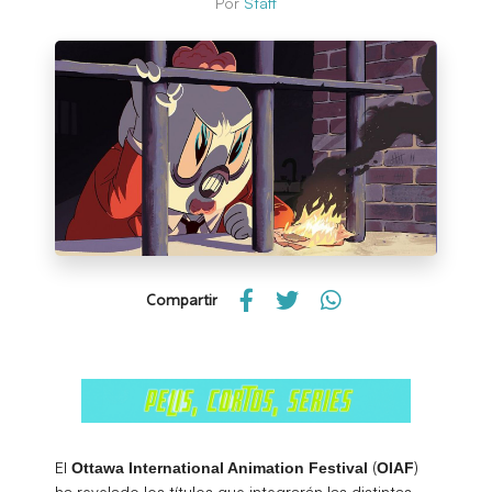
Por
Staff
Compartir
El
(
)
Ottawa International Animation Festival
OIAF
ha revelado los títulos que integrarán las distintas