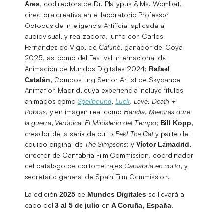
, codirectora de Dr. Platypus & Ms. Wombat,
Ares
directora creativa en el laboratorio Professor
Octopus de Inteligencia Artificial aplicada al
audiovisual, y realizadora, junto con Carlos
Fernández de Vigo, de
Cafunè
, ganador del Goya
2025, así como del Festival Internacional de
Animación de Mundos Digitales 2024;
Rafael
, Compositing Senior Artist de Skydance
Catalán
Animation Madrid, cuya experiencia incluye títulos
animados como
Spellbound
,
Luck
,
Love, Death +
Robots
, y en imagen real como
Handia
,
Mientras dure
la guerra
,
Verónica
,
El Ministerio del Tiempo
;
,
Bill Kopp
creador de la serie de culto
Eek! The Cat
y parte del
equipo original de
The Simpsons
; y
,
Víctor Lamadrid
director de Cantabria Film Commission, coordinador
del catálogo de cortometrajes
Cantabria en corto
, y
secretario general de Spain Film Commission.
La edición
de
se llevará a
2025
Mundos Digitales
cabo del
en
.
3 al 5 de julio
A Coruña, España