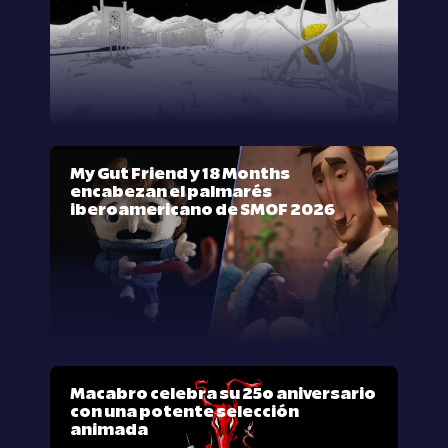
My Gut Friend y 18 Months
encabezan el palmarés
iberoamericano de SMOF 2026
Macabro celebra su 25º aniversario
con una potente selección
animada