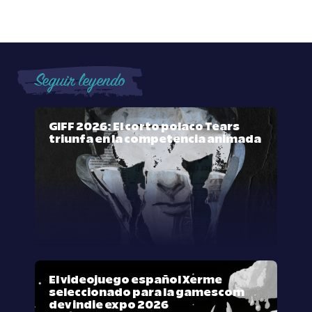
Seguir leyendo
GIFF 2026: El corto polaco Tears
triunfa en la competencia animada
El videojuego español Xerme
seleccionado para la gamescom
dev indie expo 2026