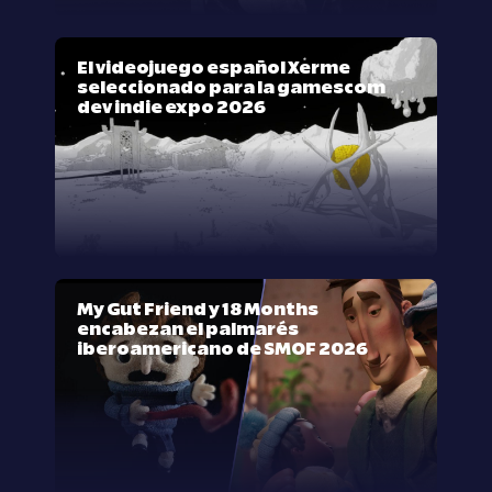
El videojuego español Xerme
seleccionado para la gamescom
dev indie expo 2026
My Gut Friend y 18 Months
encabezan el palmarés
iberoamericano de SMOF 2026