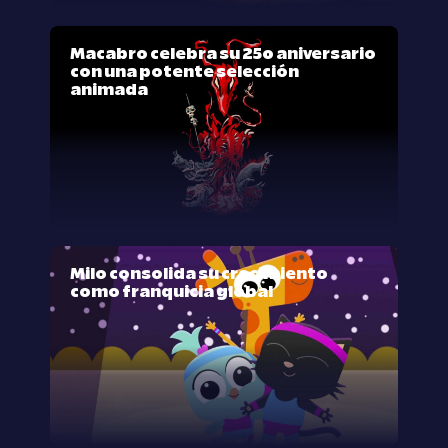
Macabro celebra su 25º aniversario
con una potente selección
animada
Milo consolida su crecimiento
como franquicia global