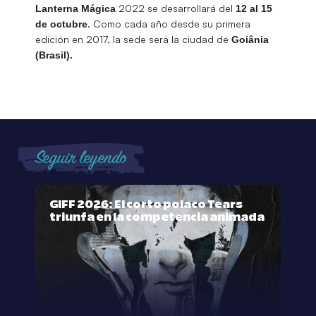
2022 se desarrollará del
Lanterna Mágica
12 al 15
. Como cada año desde su primera
de octubre
edición en 2017, la sede será la ciudad de
Goiânia
(Brasil).
Seguir leyendo
GIFF 2026: El corto polaco Tears
triunfa en la competencia animada