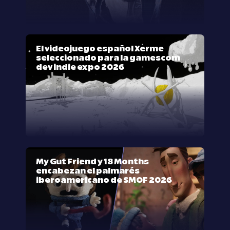
El videojuego español Xerme
seleccionado para la gamescom
dev indie expo 2026
My Gut Friend y 18 Months
encabezan el palmarés
iberoamericano de SMOF 2026