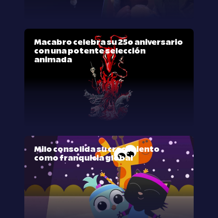
Macabro celebra su 25º aniversario
con una potente selección
animada
Milo consolida su crecimiento
como franquicia global