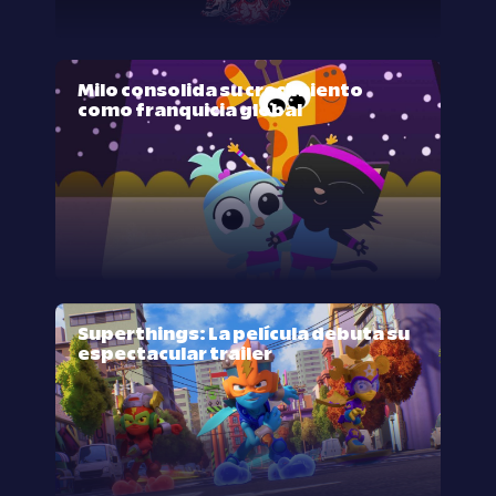
Milo consolida su crecimiento
como franquicia global
Superthings: La película debuta su
espectacular trailer