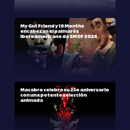
My Gut Friend y 18 Months
encabezan el palmarés
iberoamericano de SMOF 2026
Macabro celebra su 25º aniversario
con una potente selección
animada