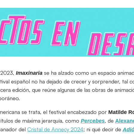
n 2023,
se ha alzado como un espacio animad
Imaxinaria
tival español no ha dejado de crecer y sorprender, tal 
tercera edición, que reúne algunas de las obras de anima
poráneo.
mericana se trata, el festival encabezado por
Matilde
R
ítulos de máxima jerarquía, como
, de
Percebes
Alexan
ganador del
Cristal de Annecy 2024
; ni qué decir de
Adi