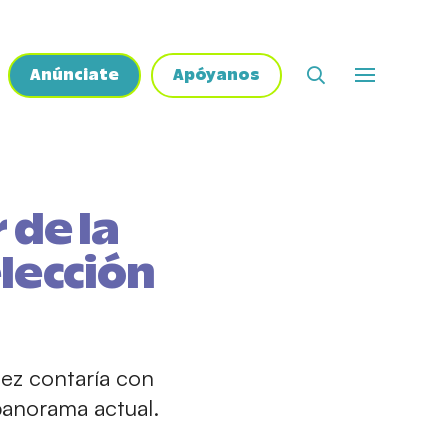
Anúnciate
Apóyanos
 de la
lección
uez contaría con
panorama actual.