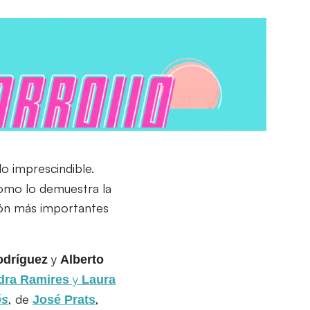
o imprescindible.
como lo demuestra la
ción más importantes
y
odríguez
Alberto
y
dra
Ramires
Laura
, de
,
ós
José Prats