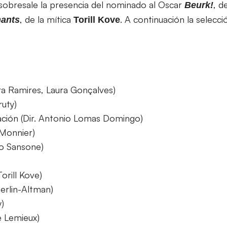
 sobresale la presencia del nominado al Oscar
, d
Beurk!
, de la mítica
. A continuación la selecci
ants
Torill Kove
ra Ramires, Laura Gonçalves)
ruty)
ación (Dir. Antonio Lomas Domingo)
e Monnier)
to Sansone)
orill Kove)
terlin-Altman)
y)
e Lemieux)