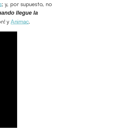
s
; y, por supuesto, no
ando llegue la
on! y
Animac
.