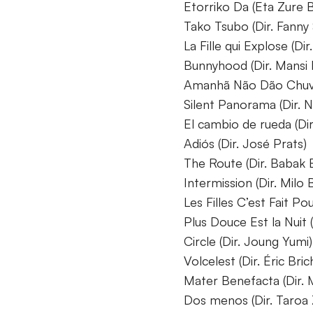
Etorriko Da (Eta Zure B
Tako Tsubo (Dir. Fanny
La Fille qui Explose (Di
Bunnyhood (Dir. Mansi
Amanhã Não Dão Chuva (
Silent Panorama (Dir. N
El cambio de rueda (Di
Adiós (Dir. José Prats)
The Route (Dir. Babak B
Intermission (Dir. Milo
Les Filles C’est Fait P
Plus Douce Est la Nuit
Circle (Dir. Joung Yumi)
Volcelest (Dir. Éric Bric
Mater Benefacta (Dir. 
Dos menos (Dir. Taroa 