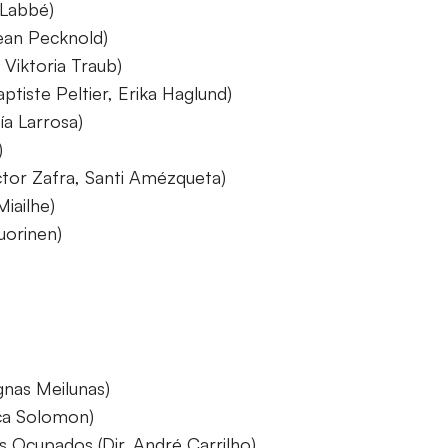
 Labbé)
Sean Pecknold)
 Viktoria Traub)
ptiste Peltier, Erika Haglund)
ía Larrosa)
)
éctor Zafra, Santi Amézqueta)
Miailhe)
Vuorinen)
gnas Meilunas)
ica Solomon)
 Ocupados (Dir. André Carrilho)