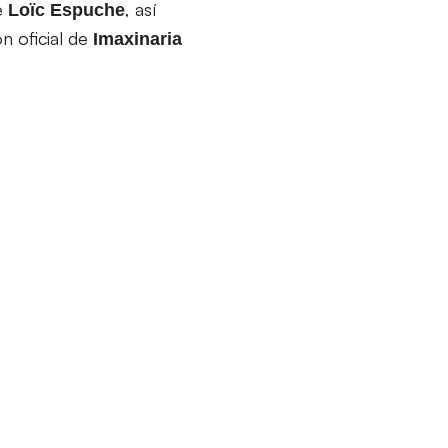
e
, así
Loïc
Espuche
ón oficial de
Imaxinaria