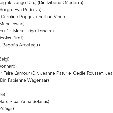
egiak Izango Ditu) (Dir. Izibene Oñederra)
 Sorgo, Eva Pedroza)
r. Caroline Poggi, Jonathan Vinel)
 Maheshwari)
Dir. María Trigo Teixeira)
icolas Piret)
r. Begoña Arostegui)
eigi)
 Bonnard)
our Faire L’amour (Dir. Jeanne Paturle, Cécile Rousset, J
 (Dir. Fabienne Wagenaar)
he)
Marc Riba, Anna Solanas)
Zúñiga)