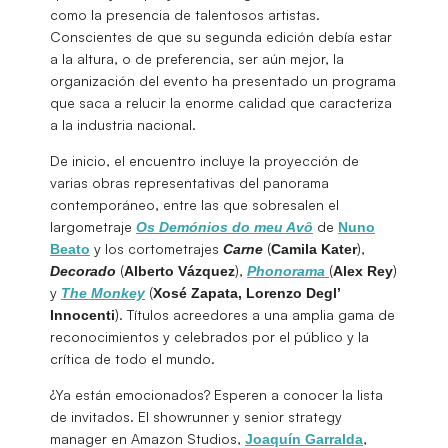
como la presencia de talentosos artistas.
Conscientes de que su segunda edición debía estar
a la altura, o de preferencia, ser aún mejor, la
organización del evento ha presentado un programa
que saca a relucir la enorme calidad que caracteriza
a la industria nacional.
De inicio, el encuentro incluye la proyección de
varias obras representativas del panorama
contemporáneo, entre las que sobresalen el
largometraje
de
Os Demónios do meu Avô
Nuno
y los cortometrajes
(
),
Beato
Carne
Camila Kater
(
),
(
)
Decorado
Alberto Vázquez
Phonorama
Alex Rey
y
(
The Monkey
Xosé Zapata, Lorenzo Degl’
). Títulos acreedores a una amplia gama de
Innocenti
reconocimientos y celebrados por el público y la
crítica de todo el mundo.
¿Ya están emocionados? Esperen a conocer la lista
de invitados. El showrunner y senior strategy
manager en Amazon Studios,
,
Joaquín Garralda