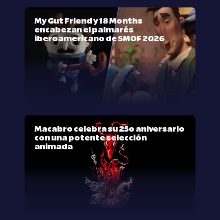
My Gut Friend y 18 Months
encabezan el palmarés
iberoamericano de SMOF 2026
Macabro celebra su 25º aniversario
con una potente selección
animada