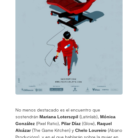
No menos destacado es el encuentro que
sostendrán
(Latinlab),
Mariana
Loterszpil
Mónica
(Pixel Ratio),
(Glow),
González
Pilar
Díaz
Raquel
(The Game Kitchen) y
(Abano
Alcázar
Chelo Loureiro
Producións), y en el que hablarán sobre la mujer en