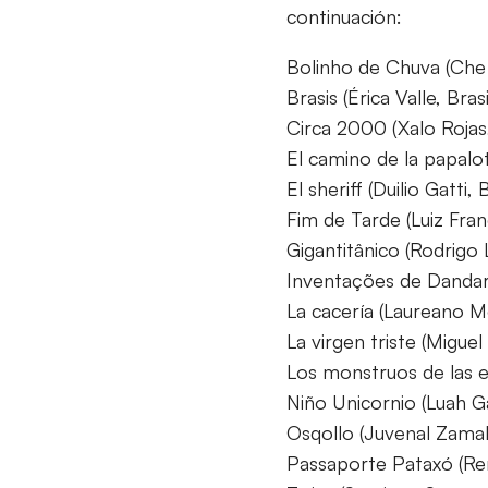
continuación:
Bolinho de Chuva (Che 
Brasis (Érica Valle, Brasi
Circa 2000 (Xalo Rojas
El camino de la papalot
El sheriff (Duilio Gatti
Fim de Tarde (Luiz Fran
Gigantitânico (Rodrigo
Inventações de Dandara
La cacería (Laureano 
La virgen triste (Migu
Los monstruos de las 
Niño Unicornio (Luah Ga
Osqollo (Juvenal Zamal
Passaporte Pataxó (Re