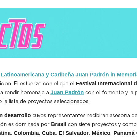
 Latinoamericana y Caribeña Juan Padrón in Memor
ción. El esfuerzo con el que el
Festival Internacional 
a rendir homenaje a
con el fomento y la 
Juan Padrón
la lista de proyectos seleccionados.
cuyos representantes recibirán asesoría de
n desarrollo
ción es dominada por
con siete proyectos y comp
Brasil
,
,
,
,
,
tina
Colombia
Cuba
El
Salvador
México
Panamá