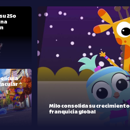
su 25º
una
ón
elícula
tacular
Milo consolida su crecimient
franquicia global