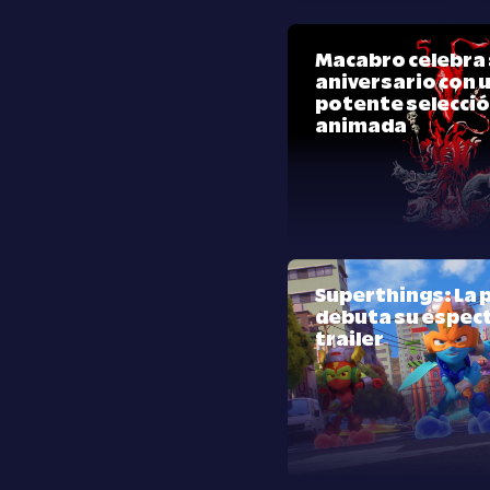
Macabro celebra 
aniversario con 
potente selecci
animada
Superthings: La p
debuta su espec
trailer