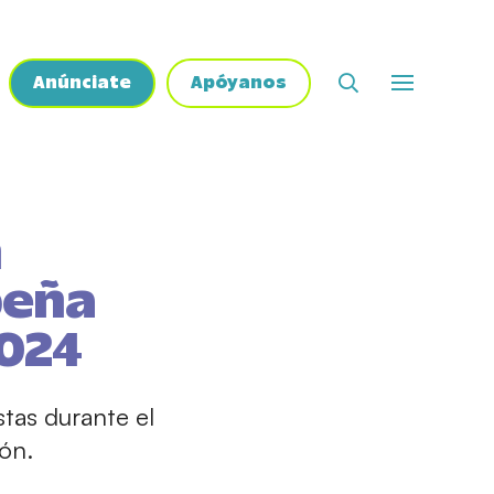
Anúnciate
Apóyanos
n
beña
2024
stas durante el
ón.