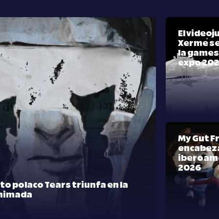
El video
Xerme se
la games
expo 20
My Gut F
encabeza
iberoam
2026
rto polaco Tears triunfa en la
nimada