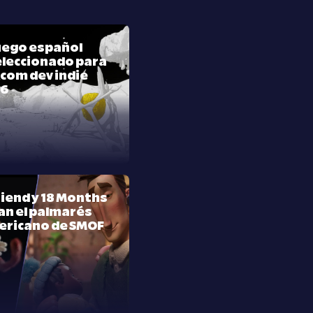
juego español
leccionado para
com dev indie
26
riend y 18 Months
n el palmarés
ericano de SMOF