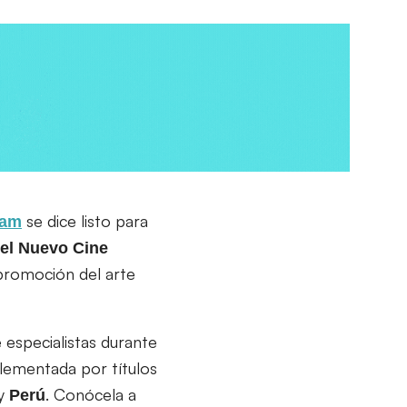
se dice listo para
iam
del Nuevo Cine
promoción del arte
 especialistas durante
lementada por títulos
y
. Conócela a
Perú