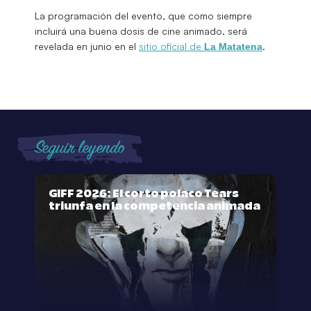
La programación del evento, que como siempre
incluirá una buena dosis de cine animado, será
revelada en junio en el
sitio oficial de
.
La Matatena
Seguir leyendo
GIFF 2026: El corto polaco Tears
triunfa en la competencia animada