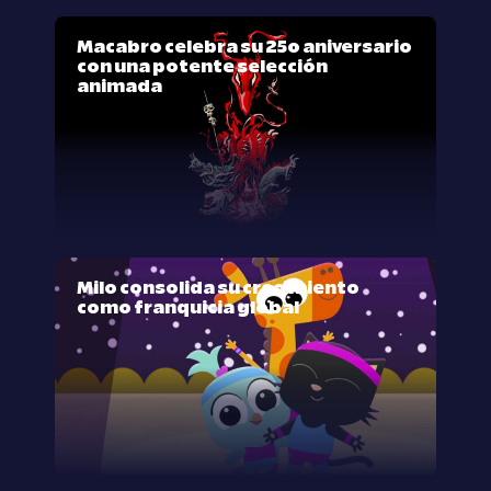
Macabro celebra su 25º aniversario
con una potente selección
animada
Milo consolida su crecimiento
como franquicia global