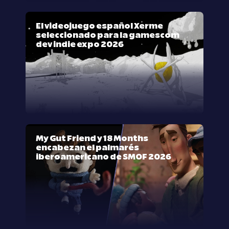
El videojuego español Xerme
seleccionado para la gamescom
dev indie expo 2026
My Gut Friend y 18 Months
encabezan el palmarés
iberoamericano de SMOF 2026