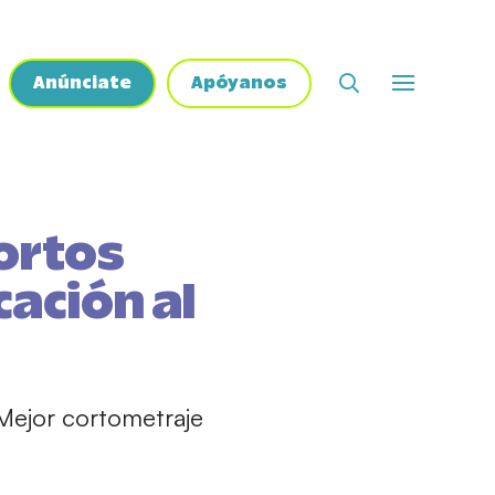
Anúnciate
Apóyanos
ortos
cación al
a Mejor cortometraje