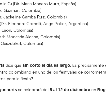
 la C) (Dir. Maria Manero Muro, España)
lipe Guzmán, Colombia)
r. Jackeline Gamba Ruiz, Colombia)
(Dir. Eleonora Comelli, Ange Potier, Argentina)
z León, Colombia)
lieth Moncada Aldana, Colombia)
a Qaszulxkef, Colombia)
dice que
. Es precisamente 
ts
sin corto el día es largo
ntro colombiano en uno de los festivales de cortometr
os para la fiesta?
se celebrará del
en
goshorts
5 al 12 de diciembre
Bog