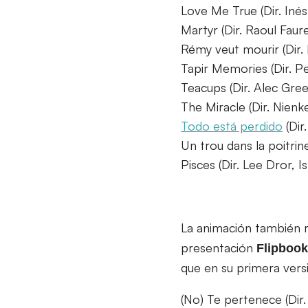
Love Me True (Dir. Inés
Martyr (Dir. Raoul Faure
Rémy veut mourir (Dir. 
Tapir Memories (Dir. P
Teacups (Dir. Alec Gree
The Miracle (Dir. Nienk
Todo está perdido
(Dir
Un trou dans la poitri
Pisces (Dir. Lee Dror, Is
La animación también r
presentación
Flipbook
que en su primera ver
(No) Te pertenece (Di