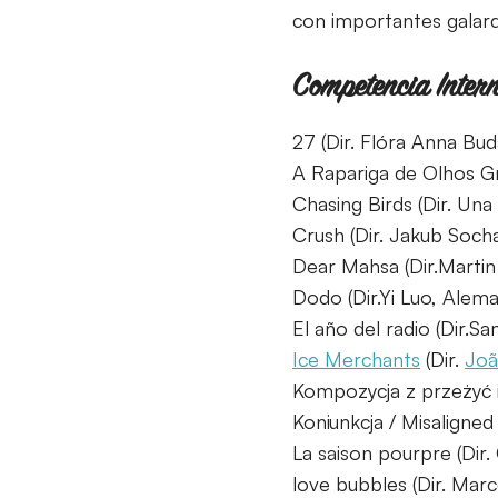
con importantes galard
Competencia Inter
27 (Dir. Flóra Anna Bud
A Rapariga de Olhos G
Chasing Birds (Dir. Una
Crush (Dir. Jakub Soch
Dear Mahsa (Dir.Martin
Dodo (Dir.Yi Luo, Alema
El año del radio (Dir.Sa
Ice Merchants
(Dir.
Joã
Kompozycja z przeżyć i
Koniunkcja / Misaligned
La saison pourpre (Dir
love bubbles (Dir. Marc