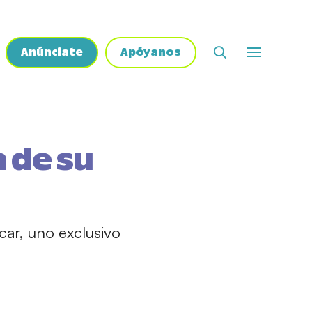
Anúnciate
Apóyanos
 de su
car, uno exclusivo