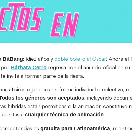
de
: ¡diez años y
doble boleto al Oscar
! Ahora el 
BitBang
 por
regresa con el anuncio oficial de su
Bárbara Cerro
e invita a formar parte de la fiesta.
nas físicas o jurídicas en forma individual o colectiva, 
, incluyendo docume
Todos los géneros son aceptados
as híbridas están permitidas si la animación constituye 
 abiertas a
.
cualquier técnica de animación
s competencias es
, mientra
gratuita para Latinoamérica