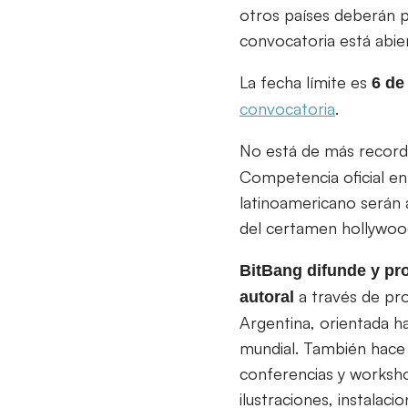
otros países deberán p
convocatoria está abie
La fecha límite es
6 de
convocatoria
.
No está de más recor
Competencia oficial en
latinoamericano serán 
del certamen hollywoo
BitBang difunde y pr
a través de pro
autoral
Argentina, orientada ha
mundial. También hace 
conferencias y worksho
ilustraciones, instalac