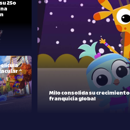
su 25º
una
ón
elícula
tacular
Milo consolida su crecimient
franquicia global