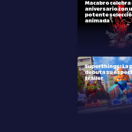
Macabro celebra 
aniversario con 
potente selecci
animada
Superthings: La p
debuta su espec
trailer