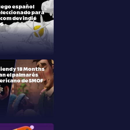
juego español
leccionado para
com dev indie
26
riend y 18 Months
n el palmarés
ericano de SMOF