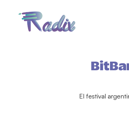
BitBa
El festival argen