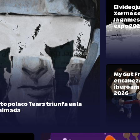
El video
Xerme se
la games
expo 20
My Gut F
encabeza
iberoam
2026
rto polaco Tears triunfa en la
nimada