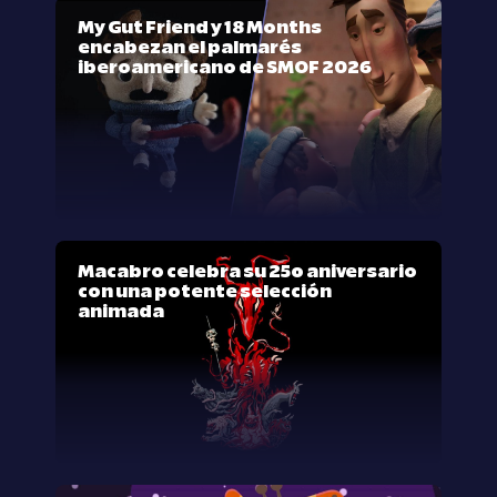
My Gut Friend y 18 Months
encabezan el palmarés
iberoamericano de SMOF 2026
Macabro celebra su 25º aniversario
con una potente selección
animada