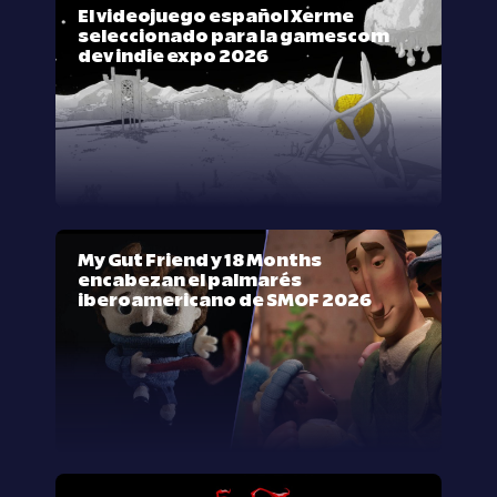
El videojuego español Xerme
seleccionado para la gamescom
dev indie expo 2026
My Gut Friend y 18 Months
encabezan el palmarés
iberoamericano de SMOF 2026