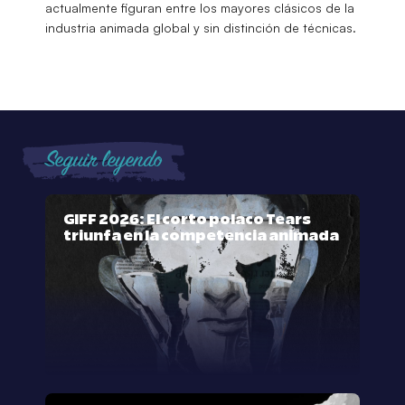
actualmente figuran entre los mayores clásicos de la
industria animada global y sin distinción de técnicas.
Seguir leyendo
GIFF 2026: El corto polaco Tears
triunfa en la competencia animada