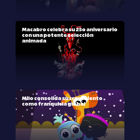
Macabro celebra su 25º aniversario
con una potente selección
animada
Milo consolida su crecimiento
como franquicia global