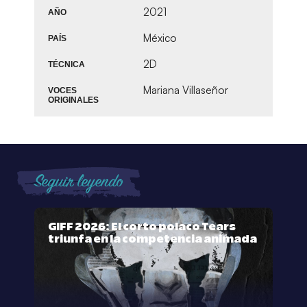
2021
AÑO
México
PAÍS
2D
TÉCNICA
Mariana Villaseñor
VOCES
ORIGINALES
Seguir leyendo
GIFF 2026: El corto polaco Tears
triunfa en la competencia animada