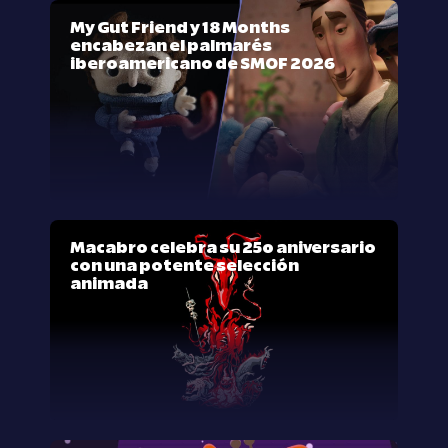
My Gut Friend y 18 Months
encabezan el palmarés
iberoamericano de SMOF 2026
Macabro celebra su 25º aniversario
con una potente selección
animada