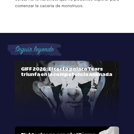
comenzar la cacería de monstruos.
Seguir leyendo
GIFF 2026: El corto polaco Tears
triunfa en la competencia animada