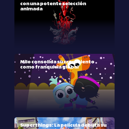
con una potente selección
animada
Milo consolida su crecimiento
como franquicia global
Superthings: La película debuta su