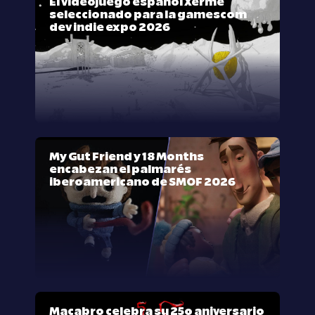
El videojuego español Xerme
seleccionado para la gamescom
dev indie expo 2026
My Gut Friend y 18 Months
encabezan el palmarés
iberoamericano de SMOF 2026
Macabro celebra su 25º aniversario