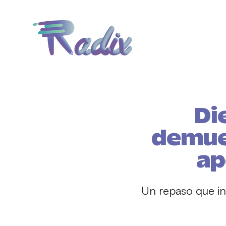
Di
demues
ap
Un repaso que inv