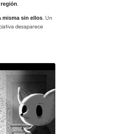
.
 región
. Un
a misma sin ellos
iciativa desaparece