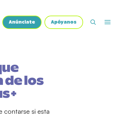
Anúnciate
Apóyanos
que
 de los
us+
e contarse si esta